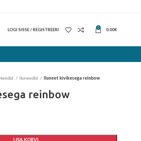
0
LOGI SISSE / REGISTREERI
0.00
€
Needid
Iluneedid
Iluneet kivikesega reinbow
kesega reinbow
LISA KORVI