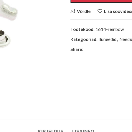
Võrdle
Lisa soovides
Tootekood:
1614-reinbow
Kategooriad:
Iluneedid
,
Needi
Share:
KIRJELDUS
LISAINFO