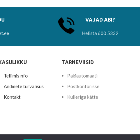
ÕU
VAJAD ABI?
et.ee
Helista 600 5332
KASULIKKU
TARNEVIISID
Tellimisinfo
Pakiautomaati
Andmete turvalisus
Postkontorisse
Kontakt
Kulleriga kätte