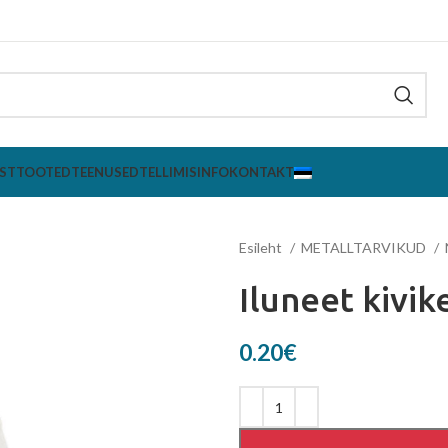
ST
TOOTED
TEENUSED
TELLIMISINFO
KONTAKT
Esileht
METALLTARVIKUD
Iluneet kivi
0.20
€