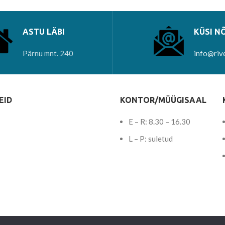
ASTU LÄBI
KÜSI N
Pärnu mnt. 240
info@riv
EID
KONTOR/MÜÜGISAAL
E – R: 8.30 – 16.30
L – P: suletud