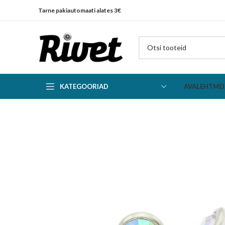
Tarne pakiautomaati alates 3€
KATEGOORIAD
AVALEHT
MEI