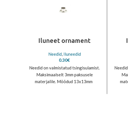
Iluneet ornament
Needid
,
Iluneedid
0.30
€
Needid on valmistatud tsingisulamist.
Needid 
Maksimaalselt 3mm paksusele
Mak
materjalile. Mõõdud 13x13mm
mat