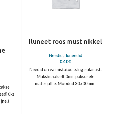
Iluneet roos must nikkel
he
Needid
,
Iluneedid
0.40
€
Needid on valmistatud tsingisulamist.
Needid 
Maksimaalselt 3mm paksusele
Mak
e
materjalile. Mõõdud 30x30mm
mat
e:
takse
5€
eedi üks
ough
jne.)
0€