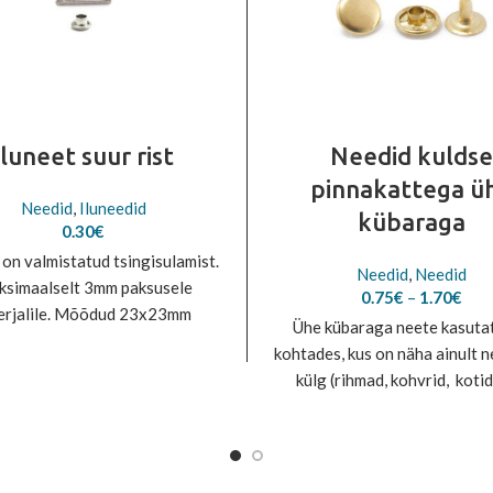
Iluneet suur rist
Needid kuldse
pinnakattega ü
Needid
,
Iluneedid
kübaraga
0.30
€
on valmistatud tsingisulamist.
Needid
,
Needid
simaalselt 3mm paksusele
Pric
0.75
€
–
1.70
€
erjalile. Mõõdud 23x23mm
rang
Ühe kübaraga neete kasuta
0.7
kohtades, kus on näha ainult n
thr
külg (rihmad, kohvrid, kotid 
1.7
Materjal: teras