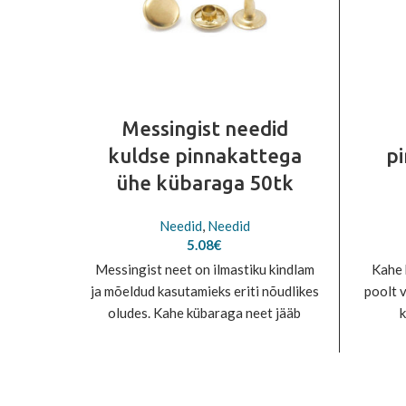
Messingist needid
kuldse pinnakattega
p
ühe kübaraga 50tk
Needid
,
Needid
5.08
€
Messingist neet on ilmastiku kindlam
Kahe 
ja mõeldud kasutamieks eriti nõudlikes
poolt 
oludes. Kahe kübaraga neet jääb
k
mõlemalt poolt välja paistma
le
ühesugune.
na