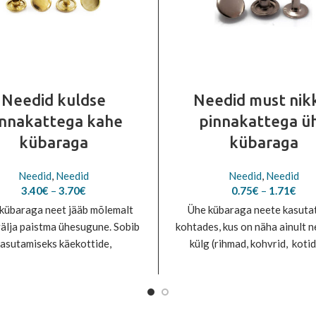
Needid kuldse
Needid must nik
innakattega kahe
pinnakattega ü
kübaraga
kübaraga
Needid
,
Needid
Needid
,
Needid
Price
Pric
3.40
€
–
3.70
€
0.75
€
–
1.71
€
range:
rang
kübaraga neet jääb mõlemalt
Ühe kübaraga neete kasuta
3.40€
0.7
välja paistma ühesugune. Sobib
kohtades, kus on näha ainult n
through
thr
asutamiseks käekottide,
3.70€
külg (rihmad, kohvrid, kotid 
1.7
mmiklooma tarvete, ehete,
Materjal: teras
hktoodete valmistamiseks.
Materjal: teras