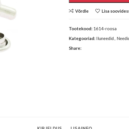
Võrdle
Lisa soovides
Tootekood:
1614-roosa
Kategooriad:
Iluneedid
,
Needi
Share:
KIRJELDUS
LISAINFO