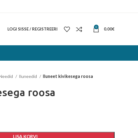
0
LOGI SISSE / REGISTREERI
0.00
€
Needid
Iluneedid
Iluneet kivikesega roosa
kesega roosa
LISA KORVI