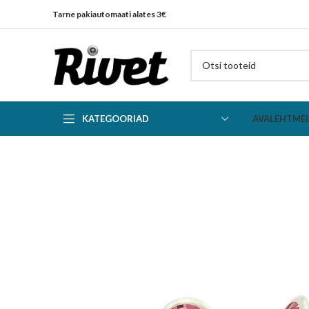
Tarne pakiautomaati alates 3€
KATEGOORIAD
AVALEHT
MEI