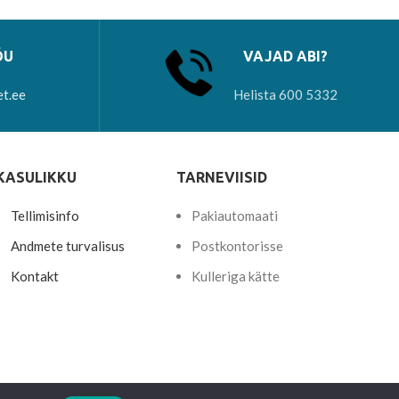
ÕU
VAJAD ABI?
et.ee
Helista 600 5332
KASULIKKU
TARNEVIISID
Tellimisinfo
Pakiautomaati
Andmete turvalisus
Postkontorisse
Kontakt
Kulleriga kätte