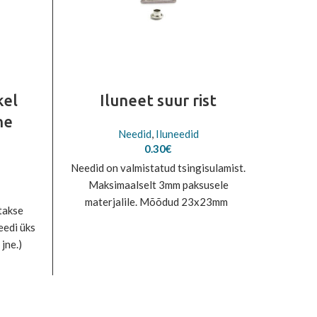
kel
Iluneet suur rist
he
p
Needid
,
Iluneedid
0.30
€
Needid on valmistatud tsingisulamist.
Maksimaalselt 3mm paksusele
e
materjalile. Mõõdud 23x23mm
e:
takse
Ühe 
5€
eedi üks
kohtade
ough
jne.)
1€
külg 