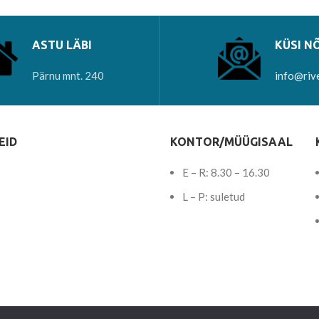
ASTU LÄBI
KÜSI N
Pärnu mnt. 240
info@riv
EID
KONTOR/MÜÜGISAAL
E – R: 8.30 – 16.30
L – P: suletud