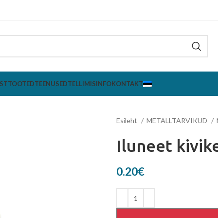
ST
TOOTED
TEENUSED
TELLIMISINFO
KONTAKT
Esileht
METALLTARVIKUD
Iluneet kivi
0.20
€