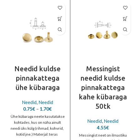
Needid kuldse
Messingist
pinnakattega
needid kuldse
ühe kübaraga
pinnakattega
kahe kübaraga
Needid
,
Needid
50tk
Price
0.75
€
–
1.70
€
range:
Ühe kübaraga neete kasutatakse
0.75€
Needid
,
Needid
kohtades, kus on näha ainult
through
4.55
€
needi üks külg (rihmad, kohvrid,
1.70€
kotid jne.) Materjal: teras
Messingist neet on ilmastiku