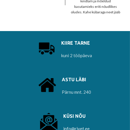
kindlam ja mõeldud
kasutamieks eriti nõudlikes
oludes. Kahe kübaraga neet jääb
mõlemalt poolt välja paistma
ühesugune.
KIIRE TARNE
kuni 2 tööpäeva
ASTU LÄBI
Pärnu mnt. 240
KÜSI NÕU
info@rivet.ee