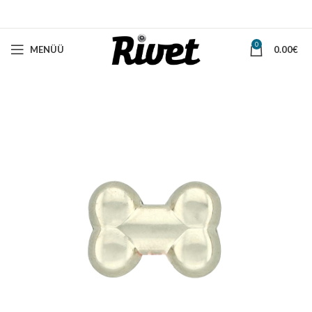
0
MENÜÜ
0.00
€