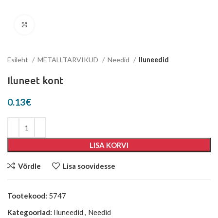
Suurenda
Esileht
METALLTARVIKUD
Needid
Iluneedid
Iluneet kont
0.13
€
LISA KORVI
Võrdle
Lisa soovidesse
Tootekood:
5747
Kategooriad:
Iluneedid
,
Needid