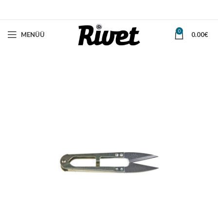
0
MENÜÜ
0.00
€