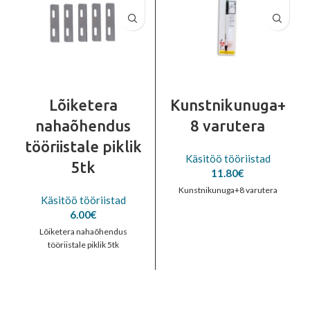
Lõiketera
Kunstnikunuga+
nahaõhendus
8 varutera
tööriistale piklik
Käsitöö tööriistad
5tk
11.80
€
Kunstnikunuga+8 varutera
Käsitöö tööriistad
6.00
€
Lõiketera nahaõhendus
tööriistale piklik 5tk