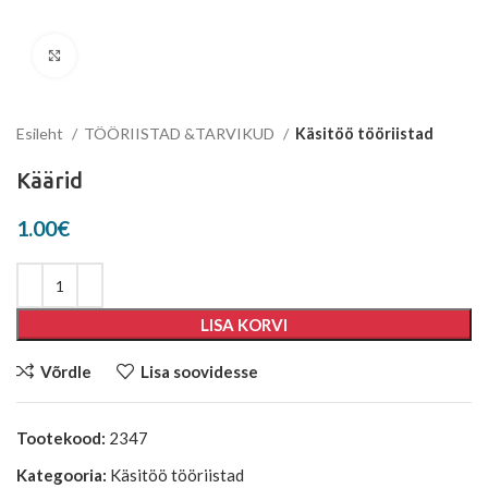
Suurenda
Esileht
TÖÖRIISTAD &TARVIKUD
Käsitöö tööriistad
Käärid
1.00
€
LISA KORVI
Võrdle
Lisa soovidesse
Tootekood:
2347
Kategooria:
Käsitöö tööriistad