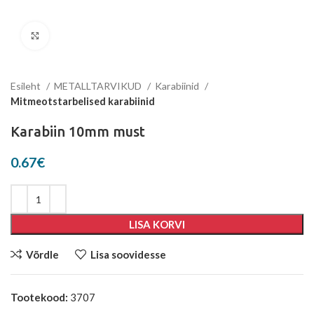
Suurenda
Esileht
METALLTARVIKUD
Karabiinid
Mitmeotstarbelised karabiinid
Karabiin 10mm must
0.67
€
LISA KORVI
Võrdle
Lisa soovidesse
Tootekood:
3707