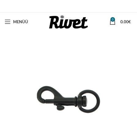
0
MENÜÜ
0.00
€