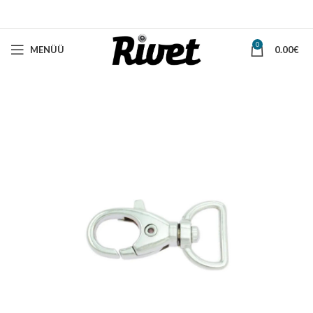
0
MENÜÜ
0.00
€