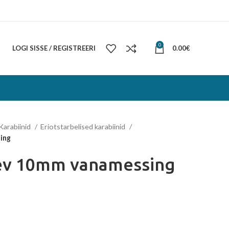
0
LOGI SISSE / REGISTREERI
0.00
€
Karabiinid
Eriotstarbelised karabiinid
ing
gev 10mm vanamessing