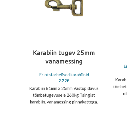
Karabiin tugev 25mm
vanamessing
E
Eriotstarbelised karabiinid
Karab
2.22
€
tõmbet
Karabiin 81mm x 25mm Vastupidavus
ni
tõmbetugevusele 260kg Tsingist
kasut
karabiin, vanamessing pinnakattega.
Eriti vastupidav. Sobib ideaalselt
kasutamiseks lemmikloomatarvete
valmistamisel.