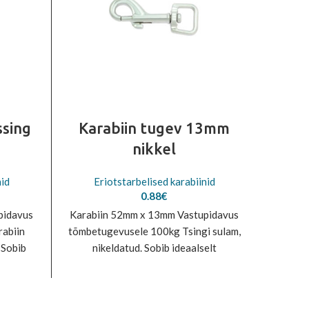
ssing
Karabiin tugev 13mm
Kar
nikkel
nid
Eriotstarbelised karabiinid
Er
0.88
€
pidavus
Karabiin 52mm x 13mm Vastupidavus
Karabi
abiin
tõmbetugevusele 100kg Tsingi sulam,
tõmbe
 Sobib
nikeldatud. Sobib ideaalselt
messin
s
kasutamiseks lemmikloomatarvete
misel.
valmistamisel.
lemmik
ad
M