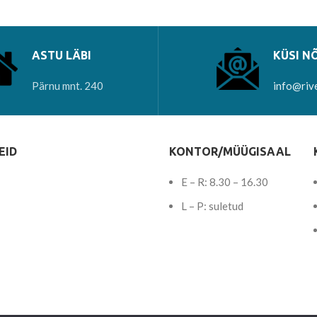
oksüdeeruda
ASTU LÄBI
KÜSI N
Pärnu mnt. 240
info@riv
EID
KONTOR/MÜÜGISAAL
E – R: 8.30 – 16.30
L – P: suletud