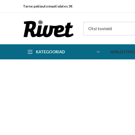
Tarne pakiautomaati alates 3€
KATEGOORIAD
AVALEHT
MEI