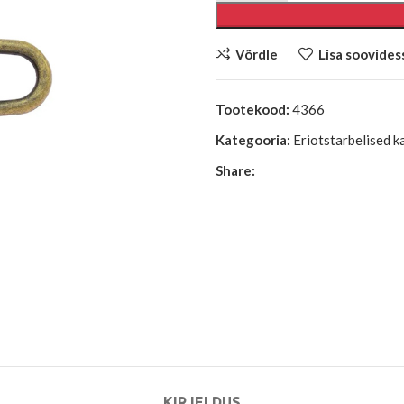
Võrdle
Lisa soovides
Tootekood:
4366
Kategooria:
Eriotstarbelised k
Share:
KIRJELDUS