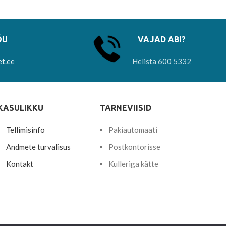
ÕU
VAJAD ABI?
et.ee
Helista 600 5332
KASULIKKU
TARNEVIISID
Tellimisinfo
Pakiautomaati
Andmete turvalisus
Postkontorisse
Kontakt
Kulleriga kätte