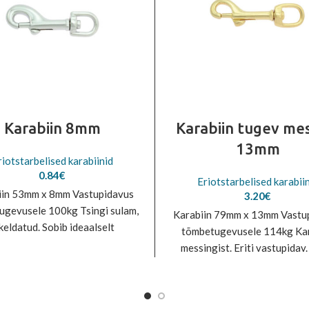
Karabiin 8mm
Karabiin tugev me
13mm
riotstarbelised karabiinid
0.84
€
Eriotstarbelised karabii
iin 53mm x 8mm Vastupidavus
3.20
€
ugevusele 100kg Tsingi sulam,
Karabiin 79mm x 13mm Vastu
keldatud. Sobib ideaalselt
tõmbetugevusele 114kg Kar
amiseks lemmikloomatarvete
messingist. Eriti vastupidav.
valmistamisel.
ideaalselt kasutamisek
lemmikloomatarvete valmista
Messingist tooted võiv