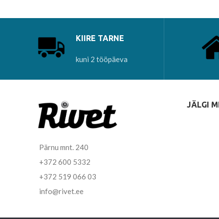
KIIRE TARNE
kuni 2 tööpäeva
JÄLGI M
Pärnu mnt. 240
+372 600 5332
+372 519 066 03
info@rivet.ee