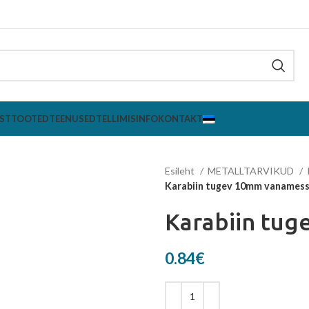
ST
TOOTED
TEENUSED
TELLIMISINFO
KONTAKT
Esileht
METALLTARVIKUD
Karabiin tugev 10mm vanamess
Karabiin tu
0.84
€