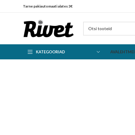
Tarne pakiautomaati alates 3€
KATEGOORIAD
AVALEHT
MEI