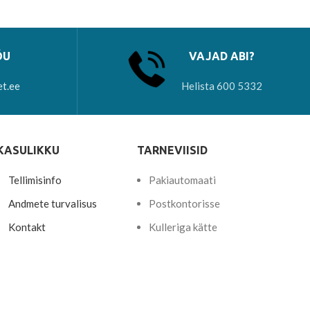
ÕU
VAJAD ABI?
et.ee
Helista 600 5332
KASULIKKU
TARNEVIISID
Tellimisinfo
Pakiautomaati
Andmete turvalisus
Postkontorisse
Kontakt
Kulleriga kätte