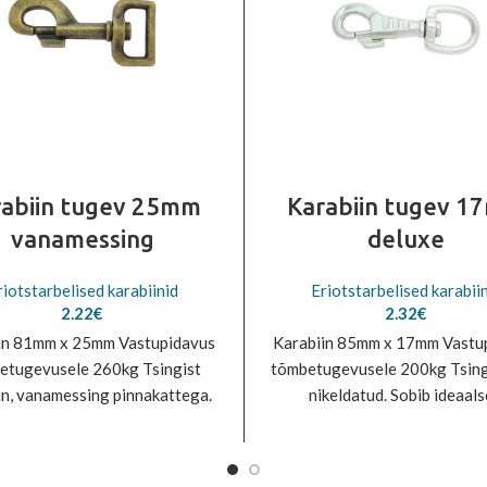
rabiin tugev 25mm
Karabiin tugev 
vanamessing
deluxe
riotstarbelised karabiinid
Eriotstarbelised karabii
2.22
€
2.32
€
in 81mm x 25mm Vastupidavus
Karabiin 85mm x 17mm Vastu
etugevusele 260kg Tsingist
tõmbetugevusele 200kg Tsing
in, vanamessing pinnakattega.
nikeldatud. Sobib ideaals
 vastupidav. Sobib ideaalselt
kasutamiseks lemmikloomat
amiseks lemmikloomatarvete
valmistamisel.
valmistamisel.