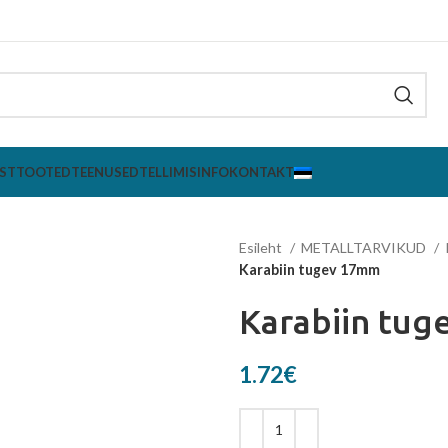
ST
TOOTED
TEENUSED
TELLIMISINFO
KONTAKT
Esileht
METALLTARVIKUD
Karabiin tugev 17mm
Karabiin tu
1.72
€