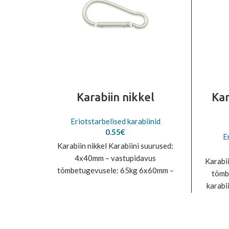
Karabiin nikkel
Ka
Eriotstarbelised karabiinid
0.55
€
E
Karabiin nikkel Karabiini suurused:
4x40mm – vastupidavus
Karabi
tõmbetugevusele: 65kg 6x60mm –
tõmb
vastupidavus tõmbetugevusele:
karabi
250kg
Eriti
kasut