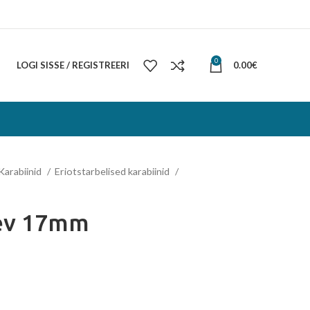
0
LOGI SISSE / REGISTREERI
0.00
€
Karabiinid
Eriotstarbelised karabiinid
gev 17mm