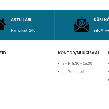
ASTU LÄBI
KÜSI N
Pärnu mnt. 240
info@riv
EID
KONTOR/MÜÜGISAAL
E – R: 8.30 – 16.30
L – P: suletud