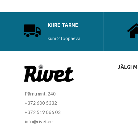
KIIRE TARNE
kuni 2 tööpäeva
JÄLGI M
Pärnu mnt. 240
+372 600 5332
+372 519 066 03
info@rivet.ee