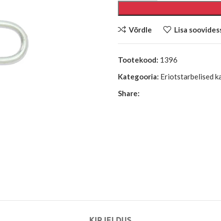
Võrdle
Lisa soovides
Tootekood:
1396
Kategooria:
Eriotstarbelised k
Share:
KIRJELDUS