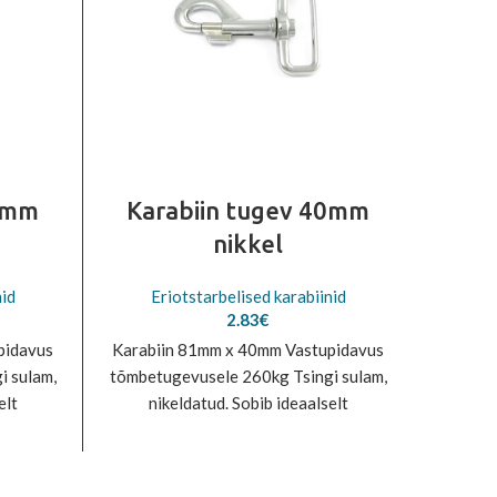
17mm
Karabiin tugev 40mm
Kar
nikkel
Er
nid
Eriotstarbelised karabiinid
Karabi
2.83
€
tõmbetu
pidavus
Karabiin 81mm x 40mm Vastupidavus
ni
i sulam,
tõmbetugevusele 260kg Tsingi sulam,
kasut
elt
nikeldatud. Sobib ideaalselt
arvete
kasutamiseks lemmikloomatarvete
valmistamisel.