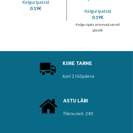
Kelguripatsid
0.19
€
Kelguripatsid
0.19
€
Kelgu ripats erinevad värvid
plastik
KIIRE TARNE
kuni 2 tööpäeva
ASTU LÄBI
Pärnu mnt. 240