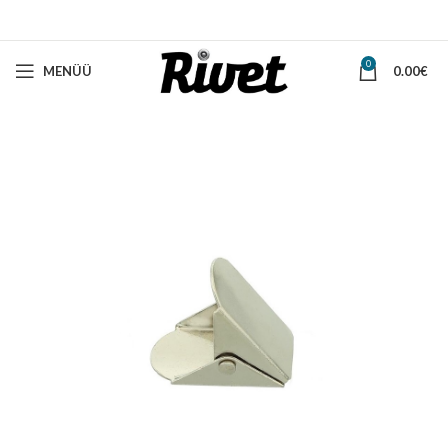
0
MENÜÜ
0.00
€