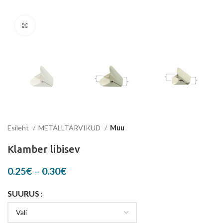
Suurenda
Esileht
METALLTARVIKUD
Muu
Klamber libisev
Price
0.25
€
–
0.30
€
range:
0.25€
SUURUS
through
0.30€