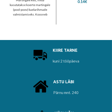
Martingale kett, mida
0.14
€
kasutatakse koerte martingale
(pool-poov) kaelarihmade
valmistamiseks. Koosneb
lühikestest keevitatud lülidest ja
kolmest rõngast, ülemine on
mõeldud jalutusrihma
KIIRE TARNE
kuni 2 tööpäeva
ASTU LÄBI
Pärnu mnt. 240