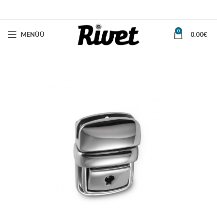
0
MENÜÜ
0.00
€