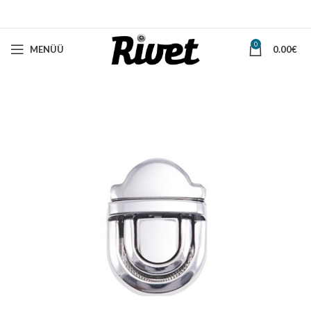
0
MENÜÜ
0.00
€