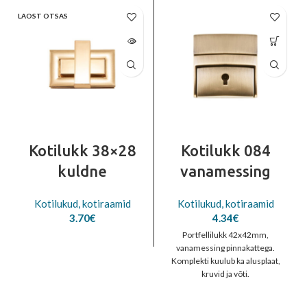
LAOST OTSAS
Kotilukk 38×28
Kotilukk 084
kuldne
vanamessing
Kotilukud, kotiraamid
Kotilukud, kotiraamid
3.70
€
4.34
€
Portfellilukk 42x42mm,
vanamessing pinnakattega.
Komplekti kuulub ka alusplaat,
kruvid ja võti.