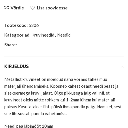
Võrdle
Lisa soovidesse
Tootekood:
5306
Kategooriad:
Kruvineedid
,
Needid
Share:
KIRJELDUS
Metallist kruvineet on mõeldud naha või mis tahes muu
materjali ühendamiseks. Koosneb kahest osast needi peast ja
sisekeermega kruvi jalast. Õige pikkusega jalg vali nii, et
kruvineet oleks mitte rohkem kui 1-2mm lühem kui materjali
paksus.Kasutatakse tihti püksirihma pandla paigaldamisel, sest
see lihtsustab pandla vahetamist.
Needi pea läbimõõt 10mm