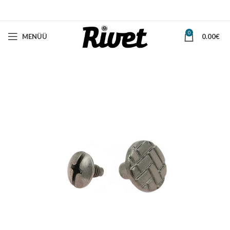
0
MENÜÜ
0.00
€