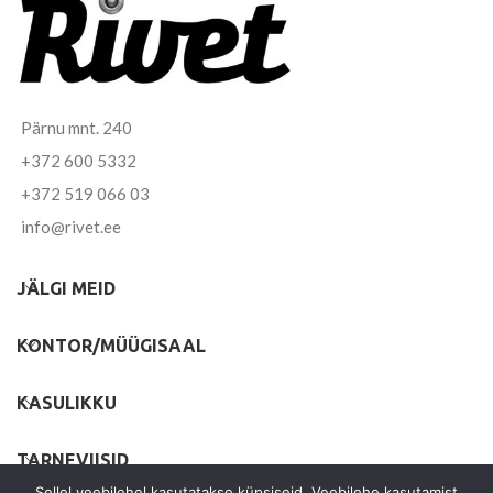
Pärnu mnt. 240
+372 600 5332
+372 519 066 03
info@rivet.ee
JÄLGI MEID
KONTOR/MÜÜGISAAL
KASULIKKU
TARNEVIISID
Sellel veebilehel kasutatakse küpsiseid. Veebilehe kasutamist