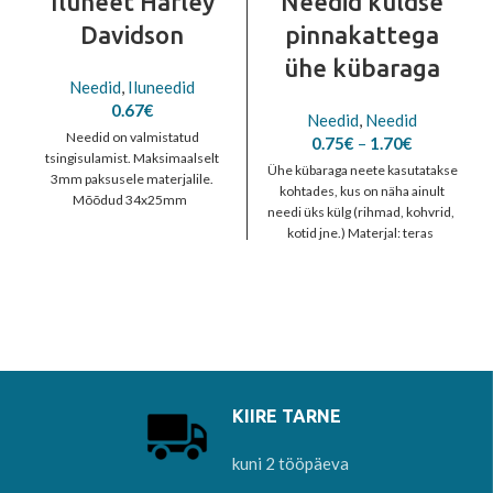
Iluneet Harley
Needid kuldse
Davidson
pinnakattega
ühe kübaraga
Needid
,
Iluneedid
0.67
€
Needid
,
Needid
Needid on valmistatud
Price
0.75
€
–
1.70
€
tsingisulamist. Maksimaalselt
range:
Ühe kübaraga neete kasutatakse
3mm paksusele materjalile.
0.75€
kohtades, kus on näha ainult
Mõõdud 34x25mm
through
needi üks külg (rihmad, kohvrid,
1.70€
kotid jne.) Materjal: teras
KIIRE TARNE
kuni 2 tööpäeva