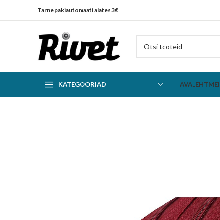
Tarne pakiautomaati alates 3€
KATEGOORIAD
AVALEHT
MEI