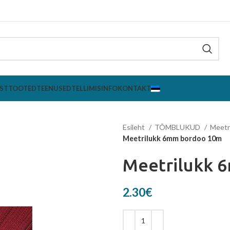
ST
TOOTED
TEENUSED
TELLIMISINFO
KONTAKT
Esileht
TÕMBLUKUD
Meetr
Meetrilukk 6mm bordoo 10m
Meetrilukk 
2.30
€