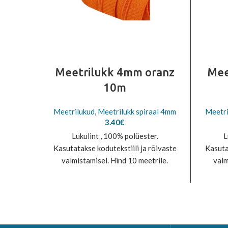
Meetrilukk 4mm oranz
Mee
10m
Meetrilukud
,
Meetrilukk spiraal 4mm
Meetri
3.40
€
Lukulint , 100% polüester.
L
Kasutatakse kodutekstiili ja rõivaste
Kasuta
valmistamisel. Hind 10 meetrile.
valm