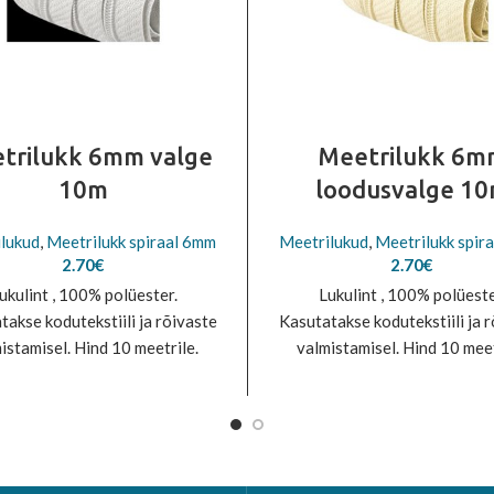
trilukk 6mm valge
Meetrilukk 6m
10m
loodusvalge 1
lukud
,
Meetrilukk spiraal 6mm
Meetrilukud
,
Meetrilukk spir
2.70
€
2.70
€
ukulint , 100% polüester.
Lukulint , 100% polüeste
takse kodutekstiili ja rõivaste
Kasutatakse kodutekstiili ja 
istamisel. Hind 10 meetrile.
valmistamisel. Hind 10 meet