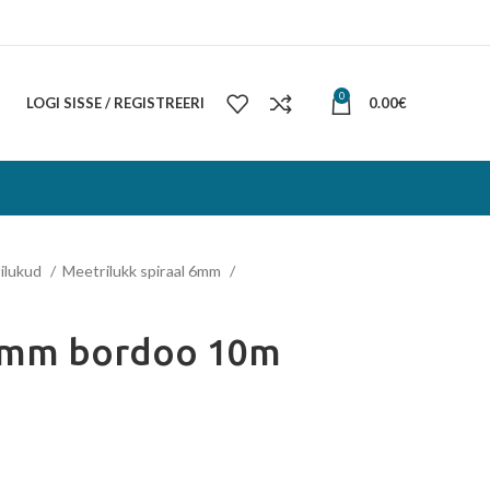
0
LOGI SISSE / REGISTREERI
0.00
€
ilukud
Meetrilukk spiraal 6mm
6mm bordoo 10m