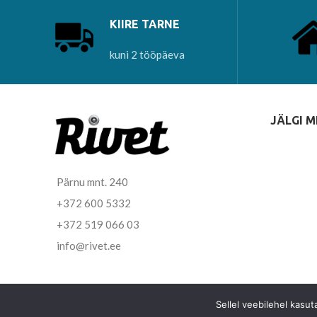
KIIRE TARNE
kuni 2 tööpäeva
JÄLGI M
Pärnu mnt. 240
+372 600 5332
+372 519 066 03
info@rivet.ee
Sellel veebilehel kasu