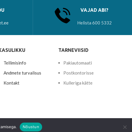
ÕU
VAJAD ABI?
et.ee
Helista 600 5332
KASULIKKU
TARNEVIISID
Tellimisinfo
Pakiautomaati
Andmete turvalisus
Postkontorisse
Kontakt
Kulleriga kätte
tamisega.
Nõustun