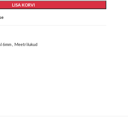
LISA KORVI
se
al 6mm
,
Meetrilukud