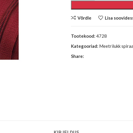
Võrdle
Lisa soovides
Tootekood:
4728
Kategooriad:
Meetrilukk spira
Share:
KIRJELDUS