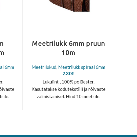
m
Meetrilukk 6mm pruun
M
0m
10m
aal 6mm
Meetrilukud
,
Meetrilukk spiraal 6mm
Meetri
2.30
€
r.
Lukulint , 100% polüester.
L
rõivaste
Kasutatakse kodutekstiili ja rõivaste
Kasutat
rile.
valmistamisel. Hind 10 meetrile.
valm