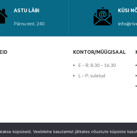
ASTU LÄBI
KÜSI N
Pärnu mnt. 240
info@riv
EID
KONTOR/MÜÜGISAAL
E – R: 8.30 – 16.30
L – P: suletud
tatakse küpsiseid. Veebilehe kasutamist jätkates nõustute küpsiste kasu
© 2023 -
Teemant