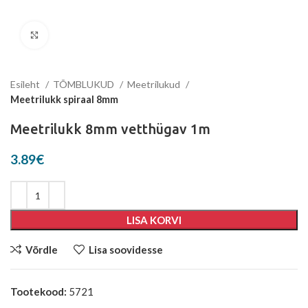
Suurenda
Esileht
TÕMBLUKUD
Meetrilukud
Meetrilukk spiraal 8mm
Meetrilukk 8mm vetthügav 1m
3.89
€
LISA KORVI
Võrdle
Lisa soovidesse
Tootekood:
5721