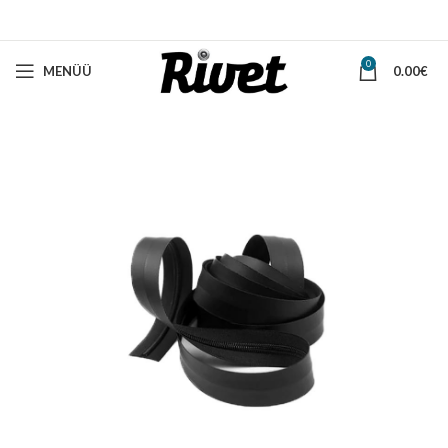
0
MENÜÜ
0.00
€