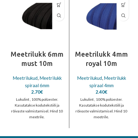
Meetrilukk 6mm
Meetrilukk 4mm
must 10m
royal 10m
Meetrilukud
,
Meetrilukk
Meetrilukud
,
Meetrilukk
spiraal 6mm
spiraal 4mm
2.70
€
2.40
€
Lukulint , 100% polüester.
Lukulint , 100% polüester.
Kasutatakse kodutekstiili ja
Kasutatakse kodutekstiili ja
rõivaste valmistamisel. Hind 10
rõivaste valmistamisel. Hind 10
meetrile.
meetrile.