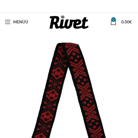
0
MENÜÜ
0.00
€