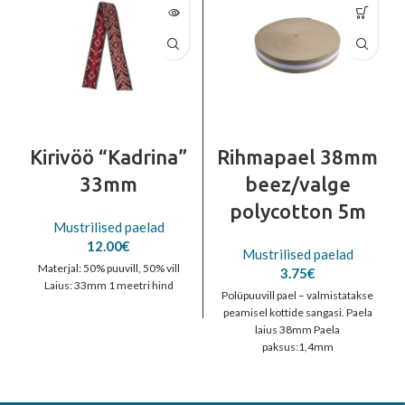
Kirivöö “Kadrina”
Rihmapael 38mm
33mm
beez/valge
polycotton 5m
Mustrilised paelad
12.00
€
Mustrilised paelad
Materjal: 50% puuvill, 50% vill
3.75
€
Laius: 33mm 1 meetri hind
Polüpuuvill pael – valmistatakse
peamisel kottide sangasi. Paela
laius 38mm Paela
paksus:1,4mm