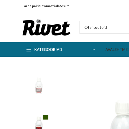
Tarne pakiautomaati alates 3€
KATEGOORIAD
AVALEHT
MEI