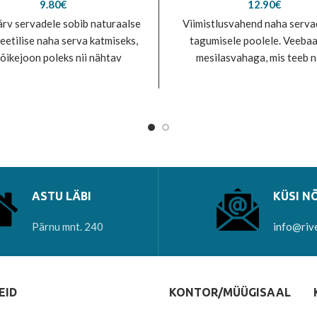
9.80
€
12.90
€
rv servadele sobib naturaalse
Viimistlusvahend naha serva
teetilise naha serva katmiseks,
tagumisele poolele. Veebaas
lõikejoon poleks nii nähtav
mesilasvahaga, mis teeb 
mine: Puhasta nahka eelnevalt
pehmeks, vastupidavaks ja ela
alkoholiga. Raputa
Kerge ühtlaselt laiali hõõr
ASTU LÄBI
KÜSI N
Pärnu mnt. 240
info@riv
EID
KONTOR/MÜÜGISAAL