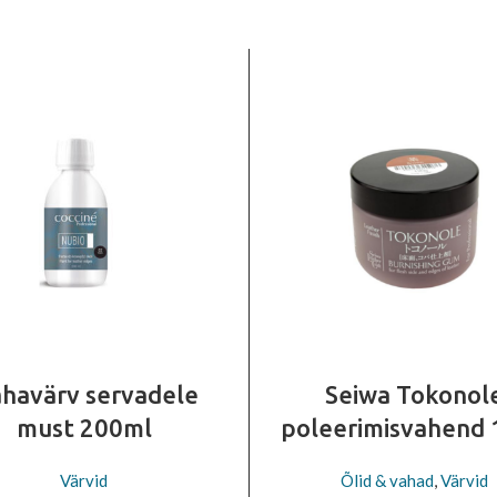
havärv servadele
Seiwa Tokonol
must 200ml
poleerimisvahend
Värvid
Õlid & vahad
,
Värvid