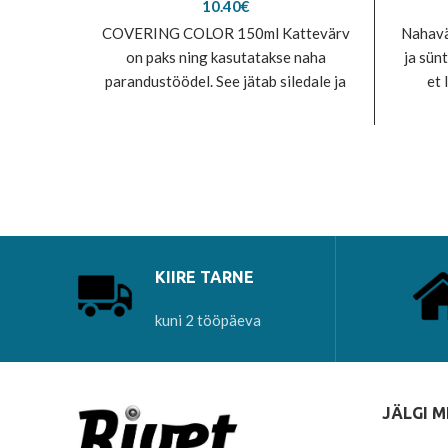
10.40
€
COVERING COLOR 150ml Kattevärv
Nahavä
on paks ning kasutatakse naha
ja sün
parandustöödel. See jätab siledale ja
et 
sünteetilisele nahale vastupidava ja
Kasuta
elastse värske
KIIRE TARNE
kuni 2 tööpäeva
JÄLGI M