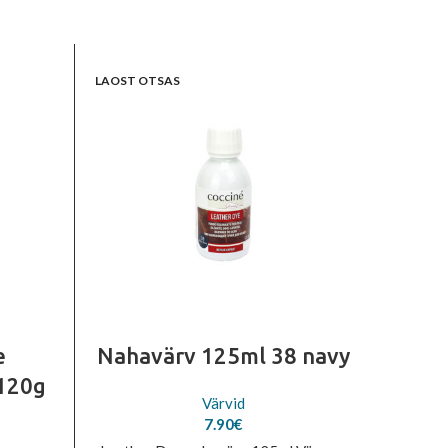
LAOST OTSAS
LAOST O
e
Nahavärv 125ml 38 navy
Na
 120g
Värvid
7.90
€