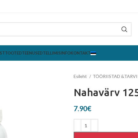
ST
TOOTED
TEENUSED
TELLIMISINFO
KONTAKT
Esileht
TÖÖRIISTAD &TARV
Nahavärv 125
7.90
€