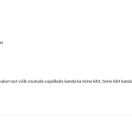
as
orrast võib osutuda vajalikuks kanda ka teine ​​kiht, teine ​​kiht kand