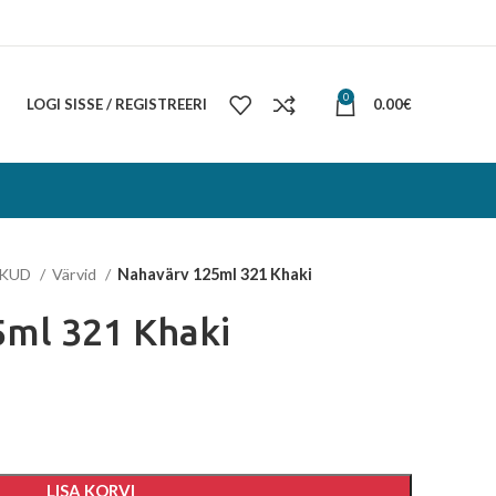
0
LOGI SISSE / REGISTREERI
0.00
€
IKUD
Värvid
Nahavärv 125ml 321 Khaki
ml 321 Khaki
LISA KORVI