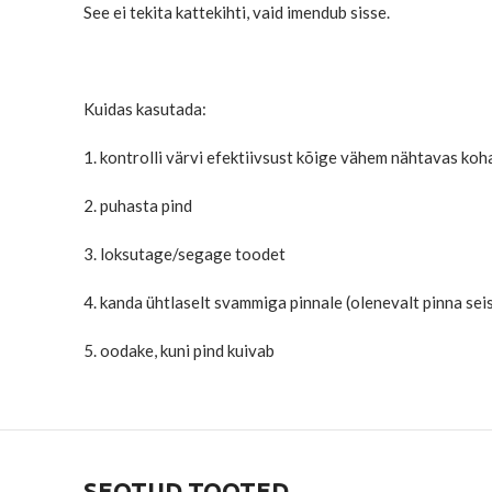
See ei tekita kattekihti, vaid imendub sisse.
Kuidas kasutada:
1. kontrolli värvi efektiivsust kõige vähem nähtavas koh
2. puhasta pind
3. loksutage/segage toodet
4. kanda ühtlaselt svammiga pinnale (olenevalt pinna seisuk
5. oodake, kuni pind kuivab
SEOTUD TOOTED