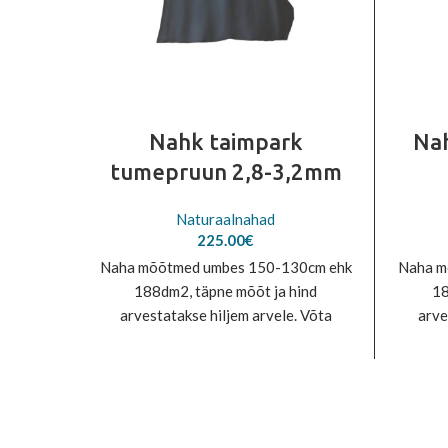
Nahk taimpark
Nah
tumepruun 2,8-3,2mm
Naturaalnahad
225.00
€
Naha mõõtmed umbes 150-130cm ehk
Naha m
188dm2, täpne mõõt ja hind
18
arvestatakse hiljem arvele. Võta
arve
meiega ühendust tel.600 5332 või
meieg
info@rivet.ee