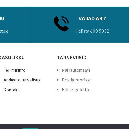
ÕU
VAJAD ABI?
et.ee
Helista 600 5332
KASULIKKU
TARNEVIISID
Tellimisinfo
Pakiautomaati
Andmete turvalisus
Postkontorisse
Kontakt
Kulleriga kätte