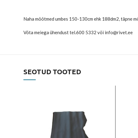
Naha mõõtmed umbes 150-130cm ehk 188dm2, täpne mõõt 
Võta meiega ühendust tel.600 5332 või info@rivet.ee
SEOTUD TOOTED