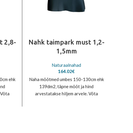
 2,8-
Nahk taimpark must 1,2-
1,5mm
nat
Naturaalnahad
164.02
€
0cm ehk
Naha mõõtmed umbes 150-130cm ehk
Naha m
ind
139dm2, täpne mõõt ja hind
9
 Võta
arvestatakse hiljem arvele. Võta
arve
32 või
meiega ühendust tel.600 5332 või
meieg
info@rivet.ee