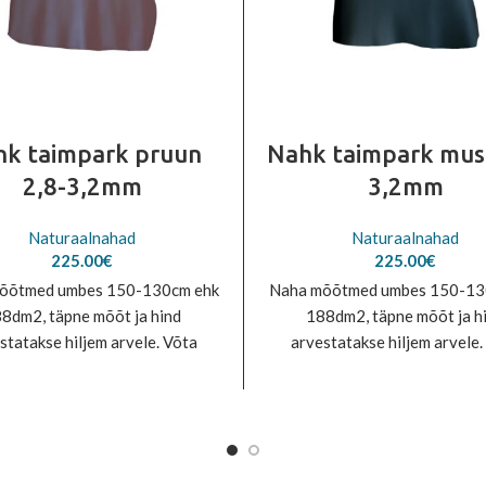
k taimpark pruun
Nahk taimpark must
2,8-3,2mm
3,2mm
Naturaalnahad
Naturaalnahad
225.00
€
225.00
€
õõtmed umbes 150-130cm ehk
Naha mõõtmed umbes 150-13
8dm2, täpne mõõt ja hind
188dm2, täpne mõõt ja h
statakse hiljem arvele. Võta
arvestatakse hiljem arvele.
a ühendust tel.600 5332 või
meiega ühendust tel.600 53
info@rivet.ee
info@rivet.ee