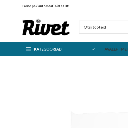
Tarne pakiautomaati alates 3€
KATEGOORIAD
AVALEHT
MEI