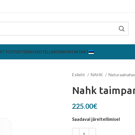
ST
TOOTED
TEENUSED
TELLIMISINFO
KONTAKT
Esileht
NAHK
Naturaalnaha
Nahk taimpar
225.00
€
Saadaval järeltellimisel