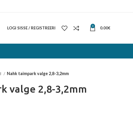
0
LOGI SISSE / REGISTREERI
0.00
€
d
Nahk taimpark valge 2,8-3,2mm
k valge 2,8-3,2mm