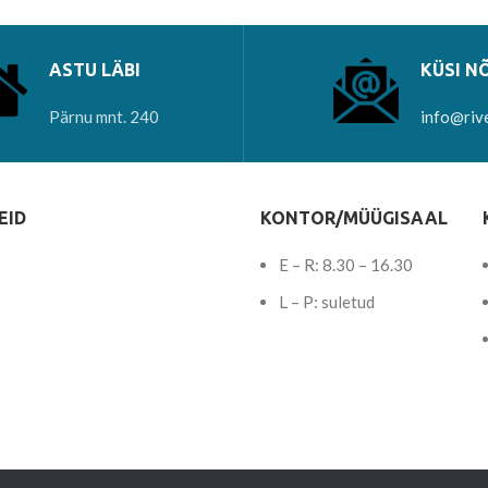
ASTU LÄBI
KÜSI N
Pärnu mnt. 240
info@riv
EID
KONTOR/MÜÜGISAAL
E – R: 8.30 – 16.30
L – P: suletud