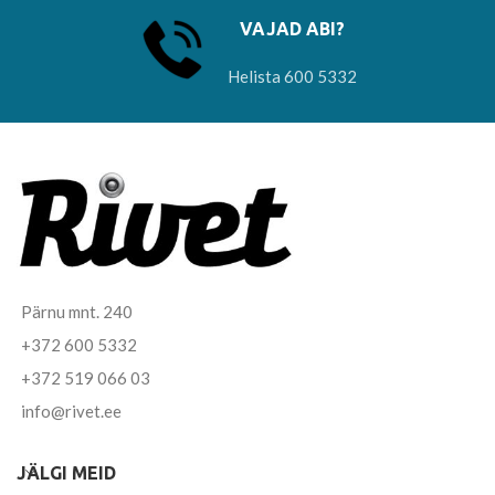
VAJAD ABI?
Helista 600 5332
Pärnu mnt. 240
+372 600 5332
+372 519 066 03
info@rivet.ee
JÄLGI MEID