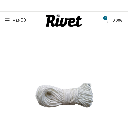
0
MENÜÜ
0.00
€