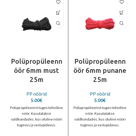
Polüpropüleenn
Polüpropüleenn
öör 6mm must
öör 6mm punane
25m
25m
PP nöörid
PP nöörid
5.00
€
5.00
€
Polüpropüleenist tugev tehniline
Polüpropüleenist tugev tehniline
nöör. Kasutatakse
nöör. Kasutatakse
valdkondades, kus oluline nööri
valdkondades, kus oluline nööri
tugevus ja vastupidavus.
tugevus ja vastupidavus.