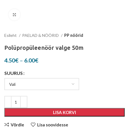
Suurenda
Esileht
PAELAD & NÖÖRID
PP nöörid
Polüpropüleenöör valge 50m
Price
4.50
€
–
6.00
€
range:
4.50€
SUURUS
through
6.00€
LISA KORVI
Võrdle
Lisa soovidesse