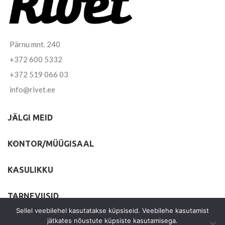
Pärnu mnt. 240
+372 600 5332
+372 519 066 03
info@rivet.ee
JÄLGI MEID
KONTOR/MÜÜGISAAL
KASULIKKU
TARNEVIISID
Sellel veebilehel kasutatakse küpsiseid. Veebilehe kasutamist
jätkates nõustute küpsiste kasutamisega.