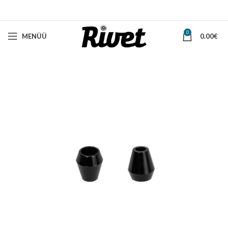
0
MENÜÜ
0.00
€