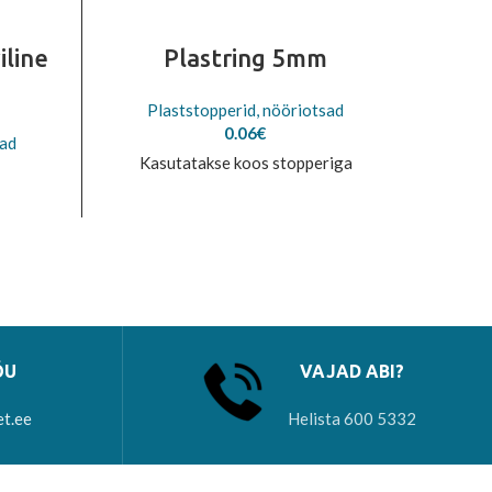
iline
Plastring 5mm
Plaststopperid, nööriotsad
Pl
0.06
€
sad
Kasutatakse koos stopperiga
ÕU
VAJAD ABI?
et.ee
Helista 600 5332