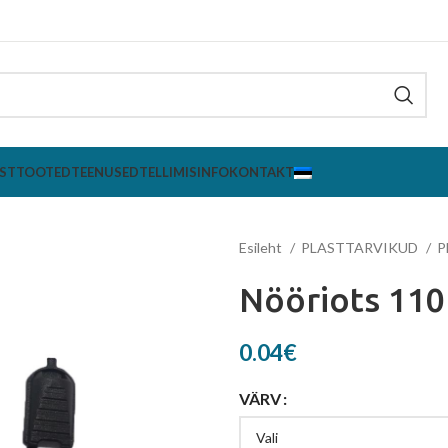
ST
TOOTED
TEENUSED
TELLIMISINFO
KONTAKT
Esileht
PLASTTARVIKUD
P
Nööriots 110
0.04
€
VÄRV