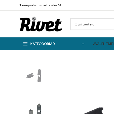
Tarne pakiautomaati alates 3€
KATEGOORIAD
AVALEHT
MEI