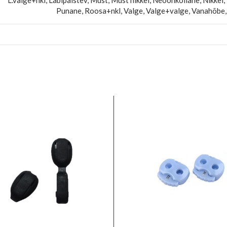
L.valge+nkl, Läbipaistev, Must, Must nikkel, Neoonkollane, Nikkel, N
Punane, Roosa+nkl, Valge, Valge+valge, Vanahõbe