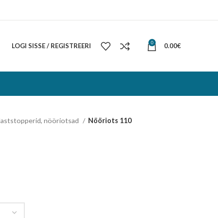
0
LOGI SISSE / REGISTREERI
0.00
€
laststopperid, nööriotsad
Nööriots 110