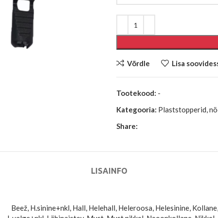
Võrdle
Lisa soovides
Tootekood:
-
Kategooria:
Plaststopperid, n
Share:
LISAINFO
Beež, H.sinine+nkl, Hall, Helehall, Heleroosa, Helesinine, Kollane