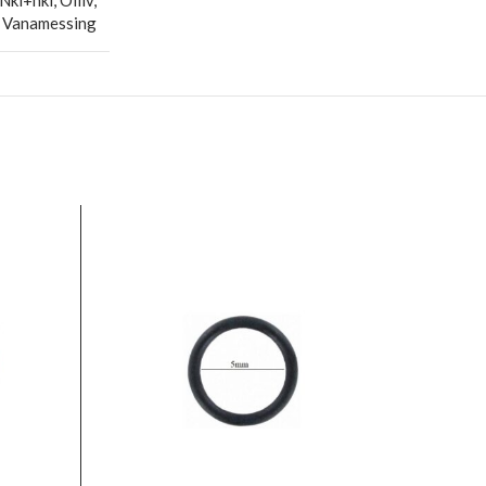
kl+nkl, Oliiv,
, Vanamessing