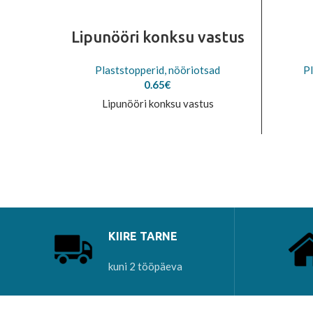
Lipunööri konksu vastus
Plaststopperid, nööriotsad
Pl
0.65
€
Lipunööri konksu vastus
KIIRE TARNE
kuni 2 tööpäeva