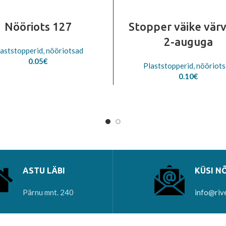
Nööriots 127
Stopper väike värv
2-auguga
aststopperid, nööriotsad
0.05
€
Plaststopperid, nööriot
0.10
€
ASTU LÄBI
KÜSI N
Pärnu mnt. 240
info@riv