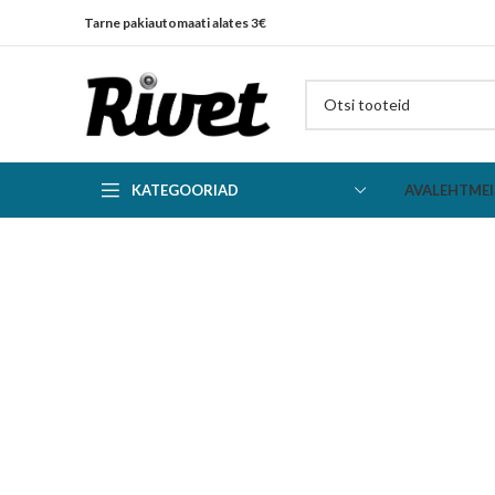
Tarne pakiautomaati alates 3€
KATEGOORIAD
AVALEHT
MEI