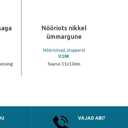
saga
Nööriots nikkel
ümmargune
Nööriotsad, stopperid
0.18
€
messing
Suurus 11x13mm
Mõõd
ÕU
VAJAD ABI?