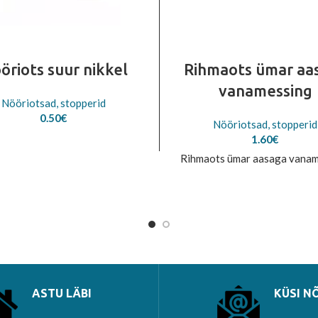
öriots suur nikkel
Rihmaots ümar aa
vanamessing
Nööriotsad, stopperid
0.50
€
Nööriotsad, stopperid
1.60
€
Rihmaots ümar aasaga vana
ASTU LÄBI
KÜSI N