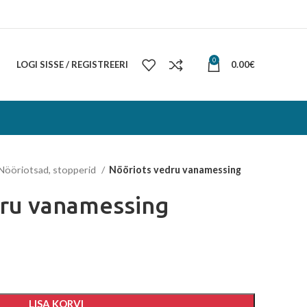
0
LOGI SISSE / REGISTREERI
0.00
€
Nööriotsad, stopperid
Nööriots vedru vanamessing
dru vanamessing
LISA KORVI