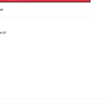
se
erid