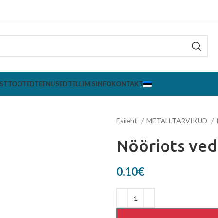
ST
TOOTED
TEENUSED
TELLIMISINFO
KONTAKT
Esileht
METALLTARVIKUD
Nööriots ve
0.10
€