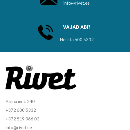
info@rivet.ee
VAJAD ABI?
Helista 600 5332
Pärnu mnt. 240
+372 600 5332
+372 519 066 03
info@rivet.ee