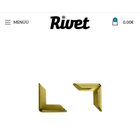
0
MENÜÜ
0.00
€