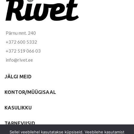
Pärnu mnt. 240
+372 600 5332
+372 519 066 03
info@rivet.ee
JÄLGI MEID
KONTOR/MÜÜGISAAL
KASULIKKU
TARNEVIISID
Sellel veebilehel kasutatakse küpsiseid. Veebilehe kasutamist