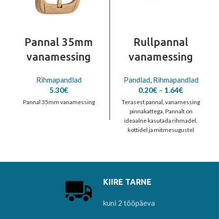
Pannal 35mm
Rullpannal
vanamessing
vanamessing
Rihmapandlad
Pandlad
,
Rihmapandlad
Price
5.30
€
0.20
€
–
1.64
€
range:
Pannal 35mm vanamessing
Terasest pannal, vanamessing
0.20€
pinnakattega. Pannalt on
through
ideaalne kasutada rihmadel,
1.64€
kottidel ja mitmesugustel
nahktoodetel.
KIIRE TARNE
kuni 2 tööpäeva