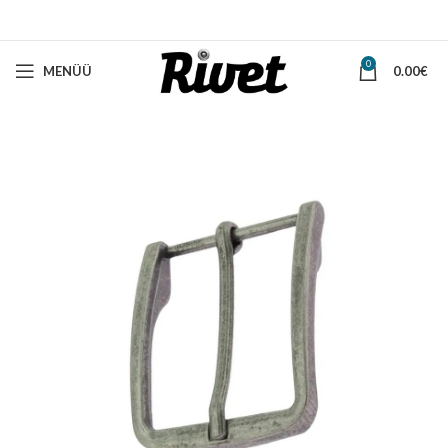
0
MENÜÜ
0.00
€