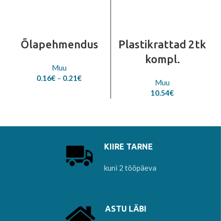
Õlapehmendus
Plastikrattad 2tk
kompl.
Muu
Price
0.16
€
–
0.21
€
Muu
range:
10.54
€
0.16€
through
0.21€
KIIRE TARNE
kuni 2 tööpäeva
ASTU LÄBI