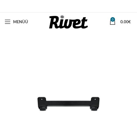
0
MENÜÜ
0.00
€