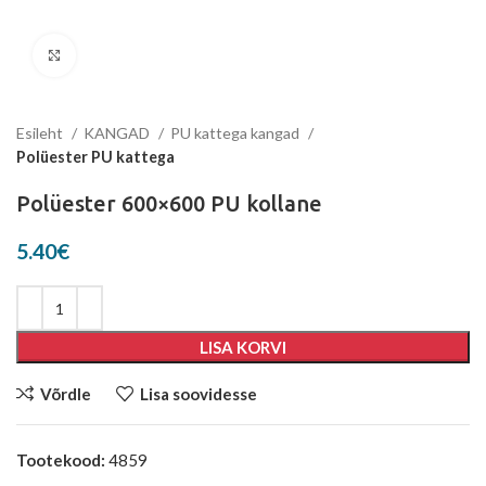
Suurenda
Esileht
KANGAD
PU kattega kangad
Polüester PU kattega
Polüester 600×600 PU kollane
5.40
€
LISA KORVI
Võrdle
Lisa soovidesse
Tootekood:
4859