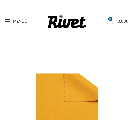
0
MENÜÜ
0.00
€