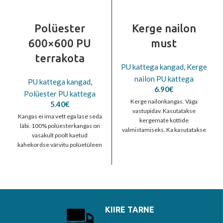
Polüester
Kerge nailon
600×600 PU
must
terrakota
PU kattega kangad
,
Kerge
nailon PU kattega
PU kattega kangad
,
6.90
€
Polüester PU kattega
Kerge nailonkangas. Väga
5.40
€
vastupidav. Kasutatakse
Kangas ei ima vett ega lase seda
kergemate kottide
läbi. 100% polüesterkangas on
valmistamiseks. Ka kasutatakse
vasakult poolt kaetud
voodriks erinevate toodete
kahekordse värvitu polüetüleen
sisse. Kaal 120g/m2, Laius
kihiga, mis teeb
150cm, Paksus 0,2mm,
KIIRE TARNE