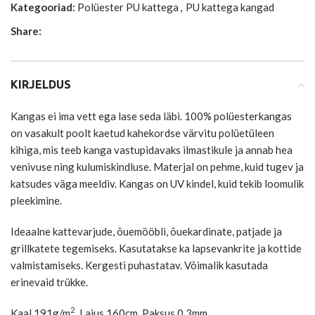
Kategooriad:
Polüester PU kattega
,
PU kattega kangad
Share:
KIRJELDUS
Kangas ei ima vett ega lase seda läbi. 100% polüesterkangas
on vasakult poolt kaetud kahekordse värvitu polüetüleen
kihiga, mis teeb kanga vastupidavaks ilmastikule ja annab hea
venivuse ning kulumiskindluse. Materjal on pehme, kuid tugev ja
katsudes väga meeldiv. Kangas on UV kindel, kuid tekib loomulik
pleekimine.
Ideaalne kattevarjude, õuemööbli, õuekardinate, patjade ja
grillkatete tegemiseks. Kasutatakse ka lapsevankrite ja kottide
valmistamiseks. Kergesti puhastatav. Võimalik kasutada
erinevaid trükke.
2
Kaal 191g/m
, Laius 160cm, Paksus 0,3mm