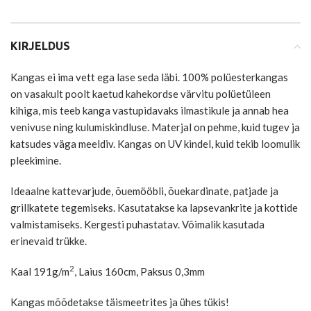
KIRJELDUS
Kangas ei ima vett ega lase seda läbi. 100% polüesterkangas
on vasakult poolt kaetud kahekordse värvitu polüetüleen
kihiga, mis teeb kanga vastupidavaks ilmastikule ja annab hea
venivuse ning kulumiskindluse. Materjal on pehme, kuid tugev ja
katsudes väga meeldiv. Kangas on UV kindel, kuid tekib loomulik
pleekimine.
Ideaalne kattevarjude, õuemööbli, õuekardinate, patjade ja
grillkatete tegemiseks. Kasutatakse ka lapsevankrite ja kottide
valmistamiseks. Kergesti puhastatav. Võimalik kasutada
erinevaid trükke.
2
Kaal 191g/m
, Laius 160cm, Paksus 0,3mm
Kangas mõõdetakse täismeetrites ja ühes tükis!