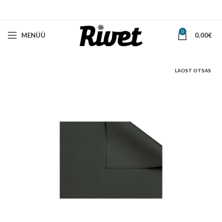
0
MENÜÜ
0.00
€
LAOST OTSAS