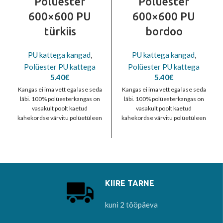
Polüester
Polüester
600×600 PU
600×600 PU
türkiis
bordoo
PU kattega kangad
,
PU kattega kangad
,
Polüester PU kattega
Polüester PU kattega
5.40
€
5.40
€
Kangas ei ima vett ega lase seda
Kangas ei ima vett ega lase seda
läbi. 100% polüesterkangas on
läbi. 100% polüesterkangas on
vasakult poolt kaetud
vasakult poolt kaetud
kahekordse värvitu polüetüleen
kahekordse värvitu polüetüleen
kihiga, mis teeb
kihiga, mis teeb
KIIRE TARNE
kuni 2 tööpäeva