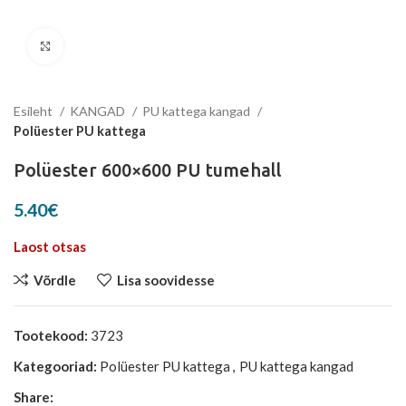
Suurenda
Esileht
KANGAD
PU kattega kangad
Polüester PU kattega
Polüester 600×600 PU tumehall
5.40
€
Laost otsas
Võrdle
Lisa soovidesse
Tootekood:
3723
Kategooriad:
Polüester PU kattega
,
PU kattega kangad
Share: