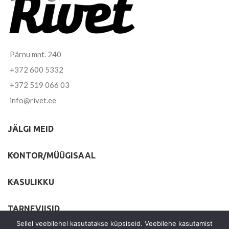
Pärnu mnt. 240
+372 600 5332
+372 519 066 03
info@rivet.ee
JÄLGI MEID
KONTOR/MÜÜGISAAL
KASULIKKU
TARNEVIISID
Sellel veebilehel kasutatakse küpsiseid. Veebilehe kasutamist