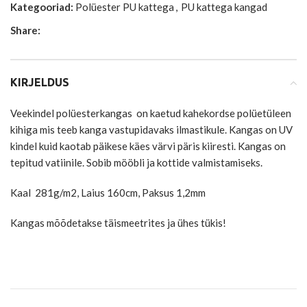
Kategooriad:
Polüester PU kattega
,
PU kattega kangad
Share:
KIRJELDUS
Veekindel polüesterkangas on kaetud kahekordse polüetüleen
kihiga mis teeb kanga vastupidavaks ilmastikule. Kangas on UV
kindel kuid kaotab päikese käes värvi päris kiiresti. Kangas on
tepitud vatiinile. Sobib mööbli ja kottide valmistamiseks.
Kaal 281g/m2, Laius 160cm, Paksus 1,2mm
Kangas mõõdetakse täismeetrites ja ühes tükis!