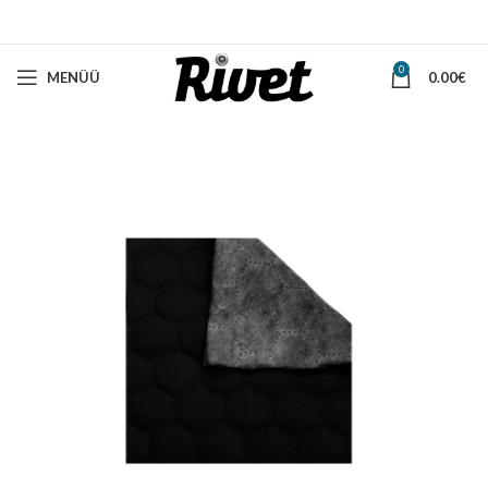
0
MENÜÜ
0.00
€