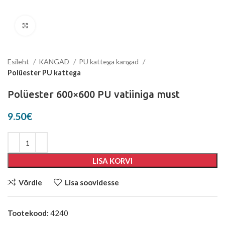
Suurenda
Esileht
KANGAD
PU kattega kangad
Polüester PU kattega
Polüester 600×600 PU vatiiniga must
9.50
€
LISA KORVI
Võrdle
Lisa soovidesse
Tootekood:
4240