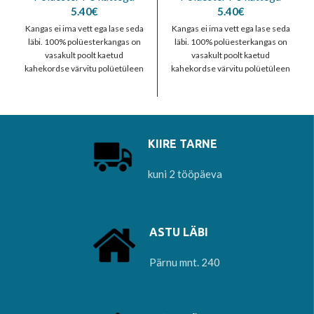
5.40
€
5.40
€
Kangas ei ima vett ega lase seda
Kangas ei ima vett ega lase seda
läbi. 100% polüesterkangas on
läbi. 100% polüesterkangas on
vasakult poolt kaetud
vasakult poolt kaetud
kahekordse värvitu polüetüleen
kahekordse värvitu polüetüleen
kihiga, mis teeb
kihiga, mis teeb
KIIRE TARNE
kuni 2 tööpäeva
ASTU LÄBI
Pärnu mnt. 240