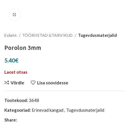
Suurenda
Esileht
TÖÖRIISTAD &TARVIKUD
Tugevdusmaterjalid
Porolon 3mm
5.40
€
Laost otsas
Võrdle
Lisa soovidesse
Tootekood:
3648
Kategooriad:
Erinevad kangad
,
Tugevdusmaterjalid
Share: