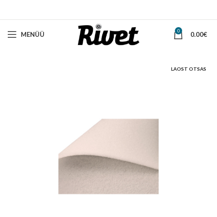
0
MENÜÜ
0.00
€
LAOST OTSAS