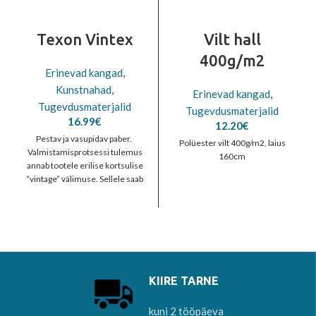
Texon Vintex
Vilt hall
400g/m2
Erinevad kangad
,
Kunstnahad
,
Erinevad kangad
,
Tugevdusmaterjalid
Tugevdusmaterjalid
16.99
€
12.20
€
Pestav ja vasupidav paber.
Polüester vilt 400g/m2, laius
Valmistamisprotsessi tulemus
160cm
annab tootele erilise kortsulise
“vintage” välimuse. Sellele saab
printida, on masinaga pesemisel
vastupidav. Talub
KIIRE TARNE
kuni 2 tööpäeva