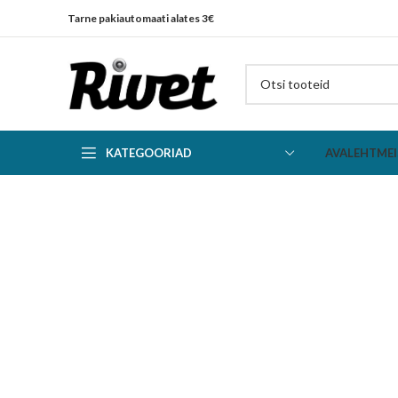
Tarne pakiautomaati alates 3€
KATEGOORIAD
AVALEHT
MEI