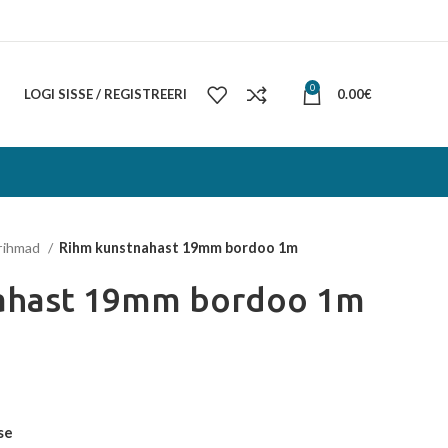
0
LOGI SISSE / REGISTREERI
0.00
€
rihmad
Rihm kunstnahast 19mm bordoo 1m
ahast 19mm bordoo 1m
se