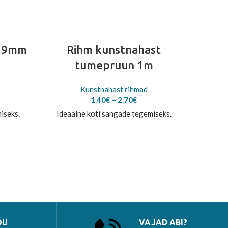
 19mm
Rihm kunstnahast
Rihm
tumepruun 1m
Kunstnahast rihmad
Price
1.40
€
–
2.70
€
range:
iseks.
Ideaalne koti sangade tegemiseks.
Ideaa
1.40€
through
2.70€
ÕU
VAJAD ABI?