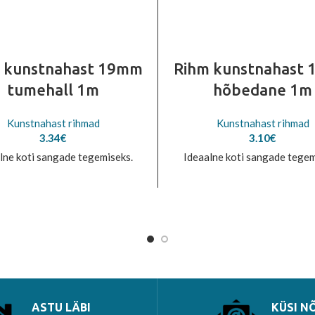
 kunstnahast 19mm
Rihm kunstnahast
tumehall 1m
hõbedane 1m
Kunstnahast rihmad
Kunstnahast rihmad
3.34
€
3.10
€
lne koti sangade tegemiseks.
Ideaalne koti sangade tegem
ASTU LÄBI
KÜSI N