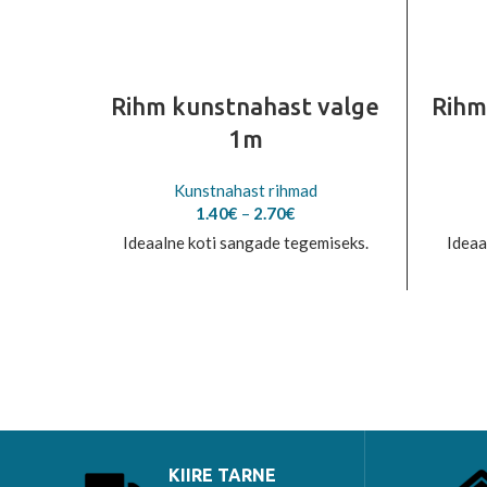
Rihm kunstnahast valge
Rihm
1m
Kunstnahast rihmad
Price
1.40
€
–
2.70
€
range:
Ideaalne koti sangade tegemiseks.
Ideaa
1.40€
through
2.70€
KIIRE TARNE