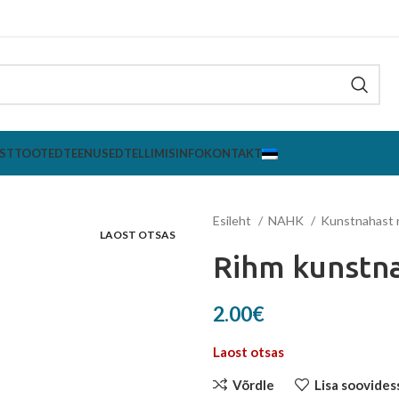
ST
TOOTED
TEENUSED
TELLIMISINFO
KONTAKT
Esileht
NAHK
Kunstnahast 
LAOST OTSAS
Rihm kunstn
2.00
€
Laost otsas
Võrdle
Lisa soovides