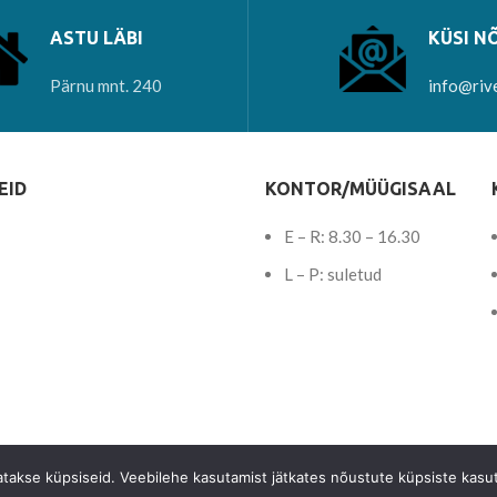
ASTU LÄBI
KÜSI N
Pärnu mnt. 240
info@riv
EID
KONTOR/MÜÜGISAAL
E – R: 8.30 – 16.30
L – P: suletud
tatakse küpsiseid. Veebilehe kasutamist jätkates nõustute küpsiste kasu
© 2023 -
Teemant