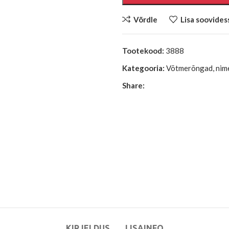
Võrdle
Lisa soovides
Tootekood:
3888
Kategooria:
Võtmerõngad, nim
Share:
KIRJELDUS
LISAINFO