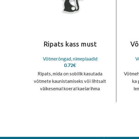
Ripats kass must
Võ
Võtmerõngad, nimeplaadid
V
0.72
€
Ripats, mida on sobilik kasutada
Võtmeho
võtmete kaunistamiseks või lihtsalt
ka 
väikesemal koeral kaelarihma
le
kaunistuseks. Mõõdud: 24x20mm
kaelar