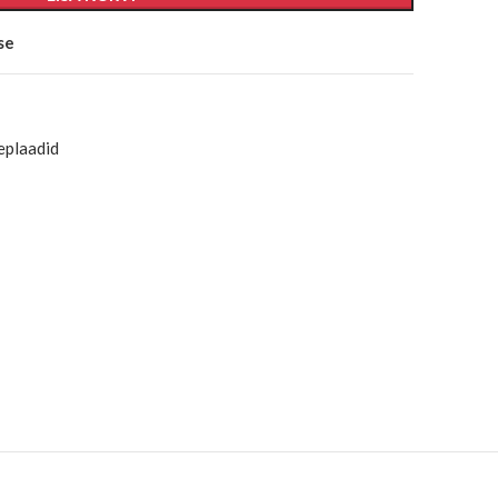
se
eplaadid