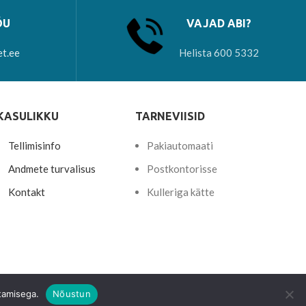
ÕU
VAJAD ABI?
et.ee
Helista 600 5332
KASULIKKU
TARNEVIISID
Tellimisinfo
Pakiautomaati
Andmete turvalisus
Postkontorisse
Kontakt
Kulleriga kätte
tamisega.
Nõustun