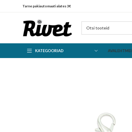
Tarne pakiautomaati alates 3€
KATEGOORIAD
AVALEHT
MEI