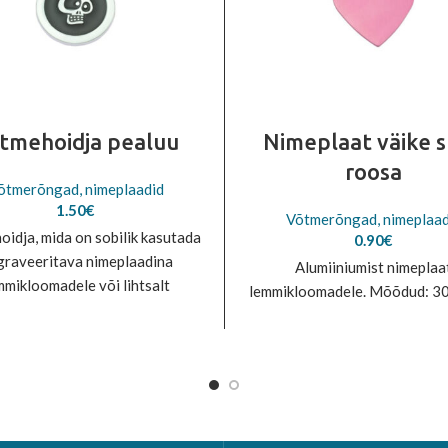
tmehoidja pealuu
Nimeplaat väike 
roosa
õtmerõngad, nimeplaadid
1.50
€
Võtmerõngad, nimeplaad
idja, mida on sobilik kasutada
0.90
€
graveeritava nimeplaadina
Alumiiniumist nimeplaa
mmikloomadele või lihtsalt
lemmikloomadele. Mõõdud: 
ihma kaunistuseks. Diameeter
25mm