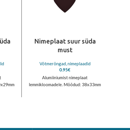
süda
Nimeplaat suur süda
Ri
must
pe
id
Võtmerõngad, nimeplaadid
V
0.95
€
t
Alumiiniumist nimeplaat
Ripats
30x29mm
lemmikloomadele. Mõõdud: 38x33mm
k
nimep
lihts