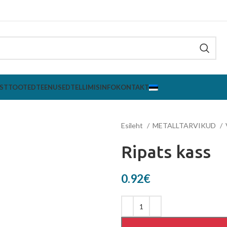
ST
TOOTED
TEENUSED
TELLIMISINFO
KONTAKT
Esileht
METALLTARVIKUD
Ripats kass
0.92
€