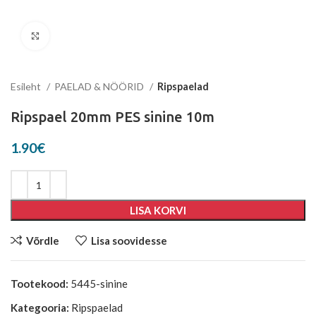
Suurenda
Esileht
PAELAD & NÖÖRID
Ripspaelad
Ripspael 20mm PES sinine 10m
1.90
€
LISA KORVI
Võrdle
Lisa soovidesse
Tootekood:
5445-sinine
Kategooria:
Ripspaelad