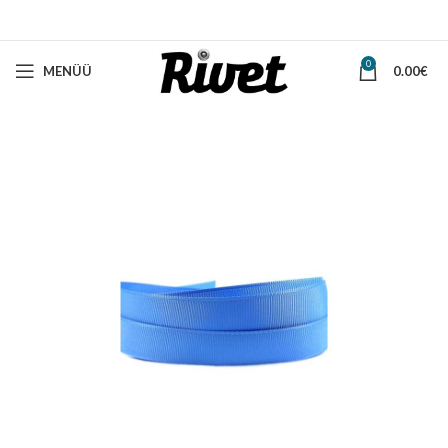
0
MENÜÜ
0.00
€