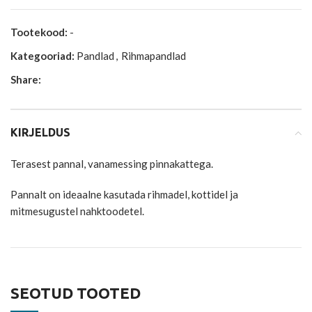
Tootekood:
-
Kategooriad:
Pandlad
,
Rihmapandlad
Share:
KIRJELDUS
Terasest pannal, vanamessing pinnakattega.
Pannalt on ideaalne kasutada rihmadel, kottidel ja
mitmesugustel nahktoodetel.
SEOTUD TOOTED