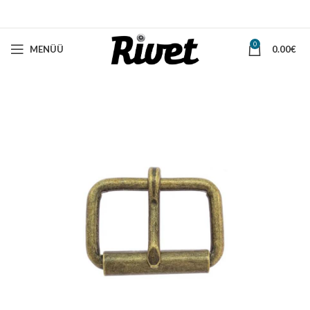
0
MENÜÜ
0.00
€