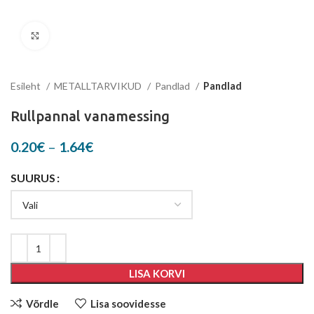
Suurenda
Esileht
METALLTARVIKUD
Pandlad
Pandlad
Rullpannal vanamessing
Price
0.20
€
–
1.64
€
range:
0.20€
SUURUS
through
1.64€
LISA KORVI
Võrdle
Lisa soovidesse