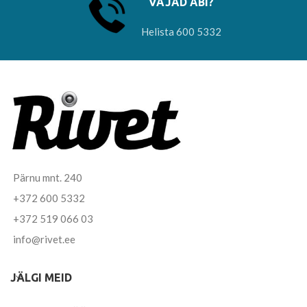
VAJAD ABI?
Helista 600 5332
Pärnu mnt. 240
+372 600 5332
+372 519 066 03
info@rivet.ee
JÄLGI MEID