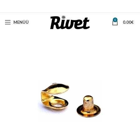
0
MENÜÜ
0.00
€