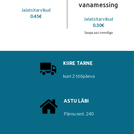
vanamessing
Jalatsitarvikud
0.45
€
Jalatsitarvikud
0.30
€
Saapa aas neediga
KIIRE TARNE
kuni 2 tööpäeva
ASTU LÄBI
Pärnu mnt. 240