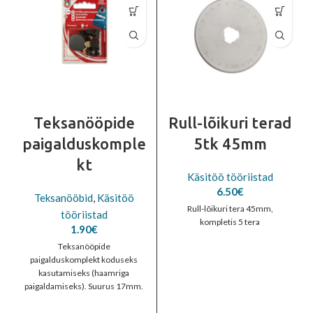
Teksanööpide
Rull-lõikuri terad
paigalduskomple
5tk 45mm
kt
Käsitöö tööriistad
6.50
€
Teksanööbid
,
Käsitöö
Rull-lõikuri tera 45mm,
tööriistad
kompletis 5 tera
1.90
€
Teksanööpide
paigalduskomplekt koduseks
kasutamiseks (haamriga
paigaldamiseks). Suurus 17mm.
Komplektis 3 teksanööpi + alus.