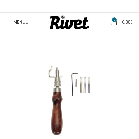
0
MENÜÜ
0.00
€