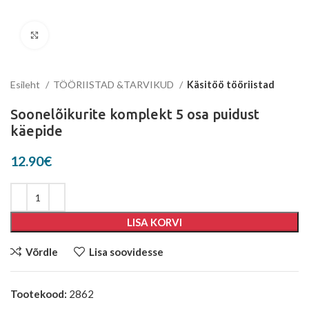
Suurenda
Esileht
TÖÖRIISTAD &TARVIKUD
Käsitöö tööriistad
Soonelõikurite komplekt 5 osa puidust
käepide
12.90
€
LISA KORVI
Võrdle
Lisa soovidesse
Tootekood:
2862