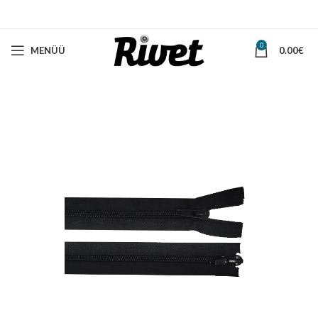
0
MENÜÜ
0.00
€