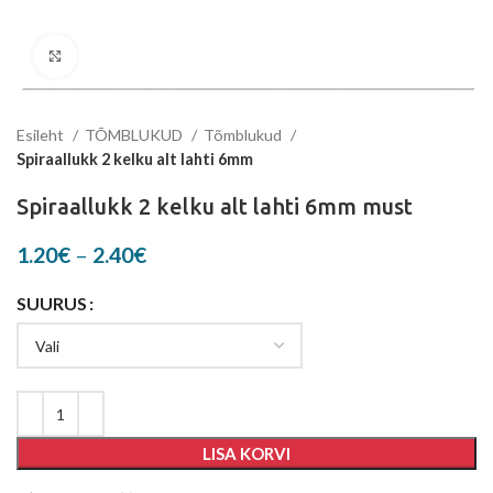
Suurenda
Esileht
TÕMBLUKUD
Tõmblukud
Spiraallukk 2 kelku alt lahti 6mm
Spiraallukk 2 kelku alt lahti 6mm must
Price
1.20
€
–
2.40
€
range:
1.20€
SUURUS
through
2.40€
LISA KORVI