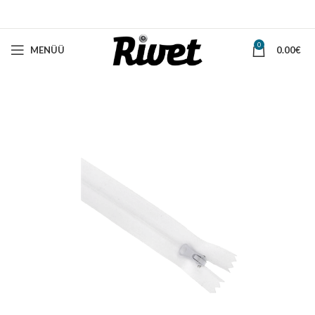
0
MENÜÜ
0.00
€