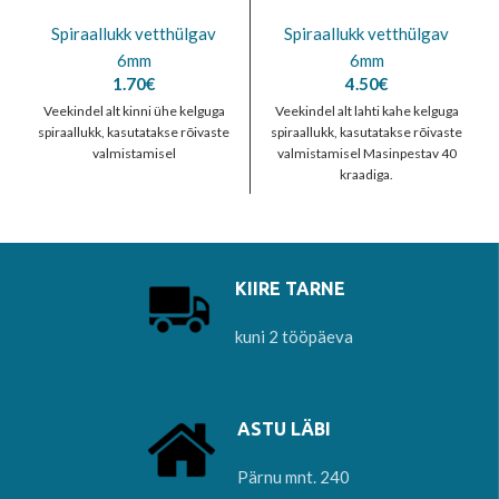
Spiraallukk vetthülgav
Spiraallukk vetthülgav
6mm
6mm
1.70
€
4.50
€
Veekindel alt kinni ühe kelguga
Veekindel alt lahti kahe kelguga
spiraallukk, kasutatakse rõivaste
spiraallukk, kasutatakse rõivaste
valmistamisel
valmistamisel Masinpestav 40
kraadiga.
KIIRE TARNE
kuni 2 tööpäeva
ASTU LÄBI
Pärnu mnt. 240