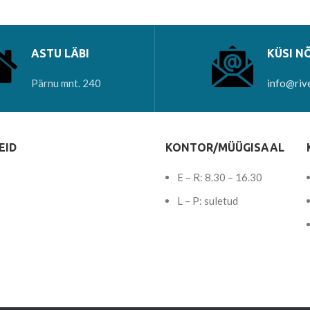
ASTU LÄBI
KÜSI N
Pärnu mnt. 240
info@riv
EID
KONTOR/MÜÜGISAAL
E – R: 8.30 – 16.30
L – P: suletud