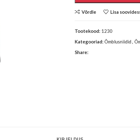
Võrdle
Lisa soovides
Tootekood:
1230
Kategooriad:
Õmblusniidid
,
Õm
Share:
KIRJELDUS