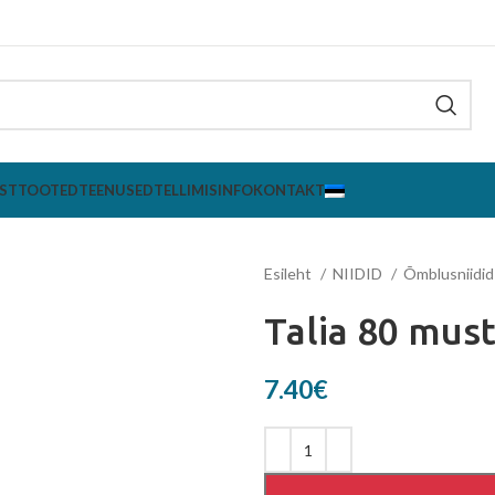
ST
TOOTED
TEENUSED
TELLIMISINFO
KONTAKT
Esileht
NIIDID
Õmblusniidi
Talia 80 mus
7.40
€