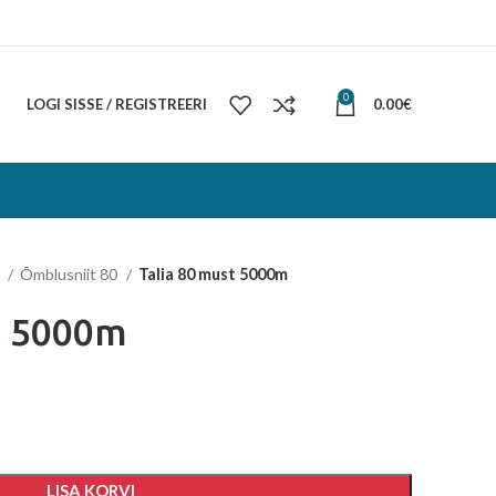
0
LOGI SISSE / REGISTREERI
0.00
€
d
Õmblusniit 80
Talia 80 must 5000m
t 5000m
LISA KORVI