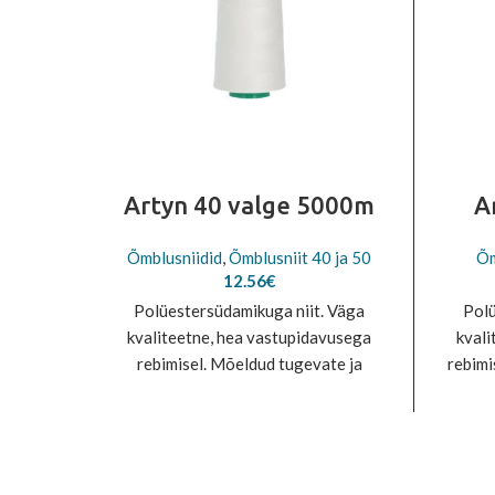
Artyn 40 valge 5000m
A
Õmblusniidid
,
Õmblusniit 40 ja 50
Õm
12.56
€
Polüestersüdamikuga niit. Väga
Polü
kvaliteetne, hea vastupidavusega
kvali
rebimisel. Mõeldud tugevate ja
rebimi
tehniliste kangaste, mööbli,
laster
madratsite, naha õmblemseks. Samuti
pak
dekoratiiv õmbluste tegemiseks.
t