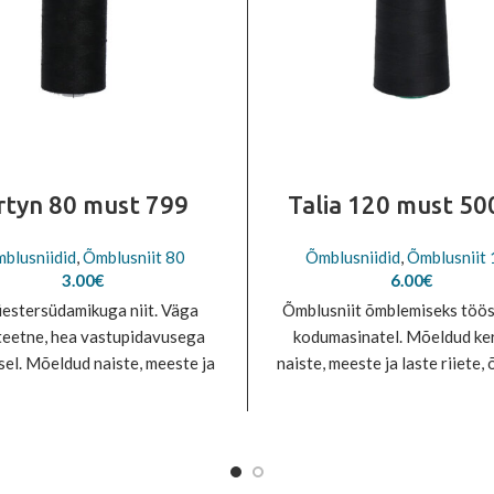
rtyn 80 must 799
Talia 120 must 5
blusniidid
,
Õmblusniit 80
Õmblusniidid
,
Õmblusniit
3.00
€
6.00
€
estersüdamikuga niit. Väga
Õmblusniit õmblemiseks töös
teetne, hea vastupidavusega
kodumasinatel. Mõeldud ke
sel. Mõeldud naiste, meeste ja
naiste, meeste ja laste riiete,
iiete, spordirõivaste, keskmise
pesu, kudumite, voodipe
susega kangaste, kaitse- ja
õmblemiseks. Ideaalne lapit
öörõivaste õmblemiseks.
Vastab EN