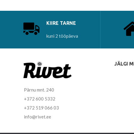
KIIRE TARNE
kuni 2 tööpäeva
JÄLGI M
Pärnu mnt. 240
+372 600 5332
+372 519 066 03
info@rivet.ee