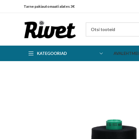
Tarne pakiautomaati alates 3€
KATEGOORIAD
AVALEHT
MEI