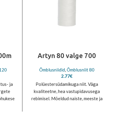
000m
Artyn 80 valge 700
Arty
 120
Õmblusniidid
,
Õmblusniit 80
Õm
2.77
€
tus- ja
Polüestersüdamikuga niit. Väga
Polü
rgete
kvaliteetne, hea vastupidavusega
kvali
 õhukese
rebimisel. Mõeldud naiste, meeste ja
rebimi
su
lasteriiete, spordirõivaste, keskmise
lasteri
ööks.
paksusega kangaste, kaitse- ja
paks
töörõivaste õmblemiseks.
t