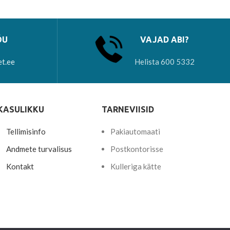
ÕU
VAJAD ABI?
et.ee
Helista 600 5332
KASULIKKU
TARNEVIISID
Tellimisinfo
Pakiautomaati
Andmete turvalisus
Postkontorisse
Kontakt
Kulleriga kätte