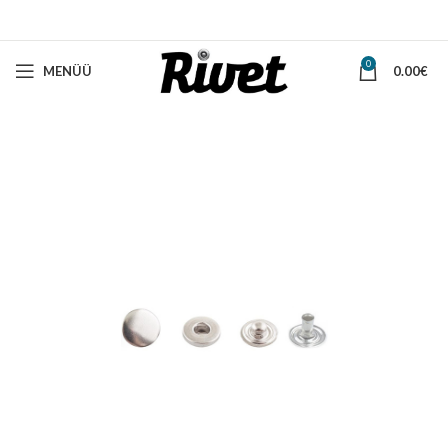
0
MENÜÜ
0.00
€