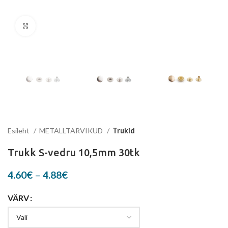
Suurenda
Esileht
METALLTARVIKUD
Trukid
Trukk S-vedru 10,5mm 30tk
Price
4.60
€
–
4.88
€
range:
4.60€
VÄRV
through
4.88€