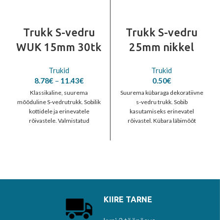
Trukk S-vedru
Trukk S-vedru
WUK 15mm 30tk
25mm nikkel
Trukid
Trukid
Price
8.78
€
–
11.43
€
0.50
€
range:
Klassikaline, suurema
Suurema kübaraga dekoratiivne
8.78€
mõõduline S-vedrutrukk. Sobilik
s-vedru trukk. Sobib
through
kottidele ja erinevatele
kasutamiseks erinevatel
11.43€
rõivastele. Valmistatud
rõivastel. Kübara läbimõõt
messingist ja saadaval neljas
25mm Hind on 1-truki
erinevas pinnakattes. Kübara
komplektile.
läbimõõt 15mm Tootaja
KIIRE TARNE