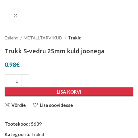
Suurenda
Esileht
METALLTARVIKUD
Trukid
Trukk S-vedru 25mm kuld joonega
0.98
€
LISA KORVI
Võrdle
Lisa soovidesse
Tootekood:
5639
Kategooria:
Trukid