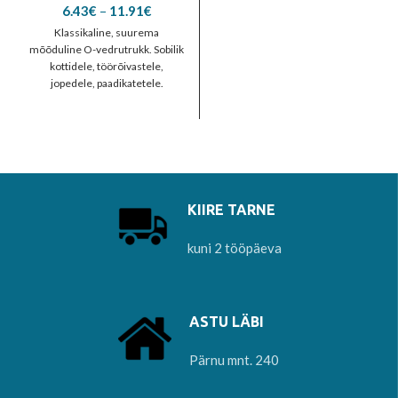
Price
6.43
€
–
11.91
€
range:
Klassikaline, suurema
6.43€
mõõduline O-vedrutrukk. Sobilik
through
kottidele, töörõivastele,
11.91€
jopedele, paadikatetele.
Kasutatakse väga tihti
mootorsõidukite sisustuses.
Levinud on ka kolmada osa
kruviga
KIIRE TARNE
kuni 2 tööpäeva
ASTU LÄBI
Pärnu mnt. 240