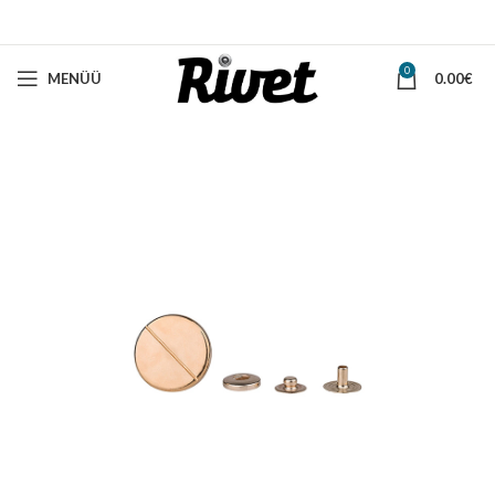
0
MENÜÜ
0.00
€