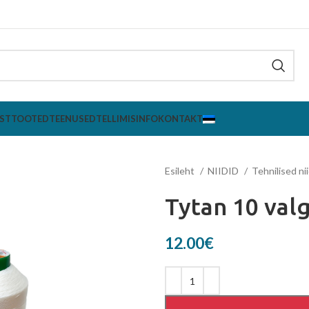
ST
TOOTED
TEENUSED
TELLIMISINFO
KONTAKT
Esileht
NIIDID
Tehnilised ni
Tytan 10 val
12.00
€