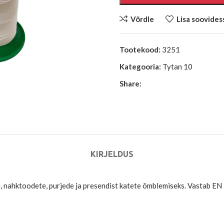
Võrdle
Lisa soovides
Tootekood:
3251
Kategooria:
Tytan 10
Share:
KIRJELDUS
tri, nahktoodete, purjede ja presendist katete õmblemiseks. Vastab E