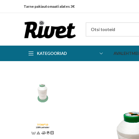
Tarne pakiautomaati alates 3€
KATEGOORIAD
AVALEHT
MEI