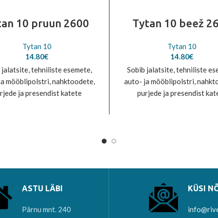
tan 10 pruun 2600
Tytan 10 beež 2
Tytan 10
Tytan 10
14.80
€
14.80
€
 jalatsite, tehniliste esemete,
Sobib jalatsite, tehniliste e
ja mööblipolstri, nahktoodete,
auto- ja mööblipolstri, nahkt
rjede ja presendist katete
purjede ja presendist kat
iseks. Vastab EN 12590: 1999
õmblemiseks. Vastab EN 1259
õuetele. 100% polüester
nõuetele. 100% polüest
ASTU LÄBI
KÜSI N
Pärnu mnt. 240
info@riv