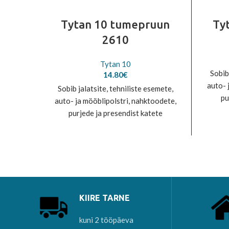
Tytan 10 tumepruun
Ty
2610
Tytan 10
Sobib
14.80
€
auto- 
Sobib jalatsite, tehniliste esemete,
pu
auto- ja mööblipolstri, nahktoodete,
õmblem
purjede ja presendist katete
n
õmblemiseks. Vastab EN 12590: 1999
nõuetele. 100% polüester
KIIRE TARNE
kuni 2 tööpäeva