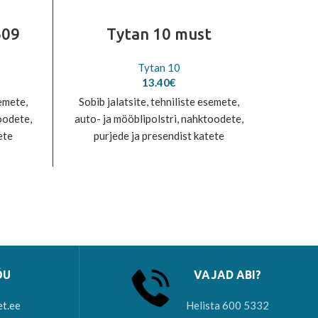
609
Tytan 10 must
Tyt
Tytan 10
13.40
€
semete,
Sobib jalatsite, tehniliste esemete,
Sobib 
oodete,
auto- ja mööblipolstri, nahktoodete,
auto- 
ete
purjede ja presendist katete
pu
0: 1999
õmblemiseks. Vastab EN 12590: 1999
õmblemi
er
nõuetele. 100% polüester
n
ÕU
VAJAD ABI?
et.ee
Helista 600 5332