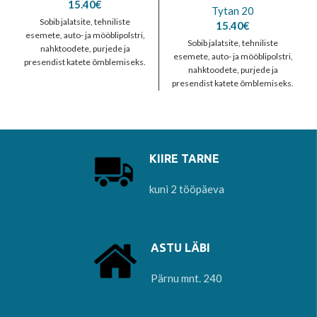
15.40
€
Tytan 20
Sobib jalatsite, tehniliste
15.40
€
esemete, auto- ja mööblipolstri,
Sobib jalatsite, tehniliste
nahktoodete, purjede ja
esemete, auto- ja mööblipolstri,
presendist katete õmblemiseks.
nahktoodete, purjede ja
Vastab EN 12590: 1999
presendist katete õmblemiseks.
nõuetele. 100% polüester
Vastab EN 12590: 1999
nõuetele. 100% polüester
KIIRE TARNE
kuni 2 tööpäeva
ASTU LÄBI
Pärnu mnt. 240