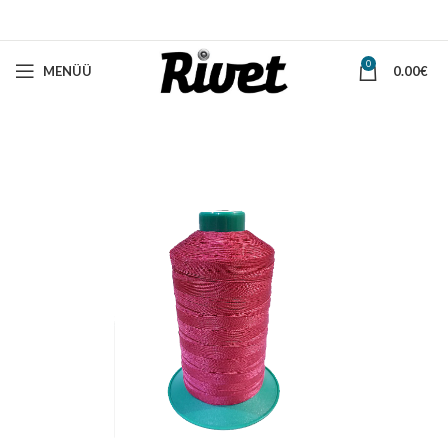
0
MENÜÜ
0.00
€