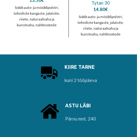
13.50
€
Tytan 30
Sobib auto- ja mööblipolstri,
14.80
€
tehniliste kangaste, jalatsite,
Sobib auto- ja mööblipolstri,
riiete, naturaalnaha ja
tehniliste kangaste, jalatsite,
kunstnaha, nahktootede
riiete, naturaalnaha ja
õmblemiseks. Vastab EN 12590:
kunstnaha, nahktootede
1999 nõuetele. 100% polüester
õmblemiseks. Vastab EN 12590:
1999 nõuetele. 100% polüester
KIIRE TARNE
kuni 2 tööpäeva
ASTU LÄBI
Pärnu mnt. 240