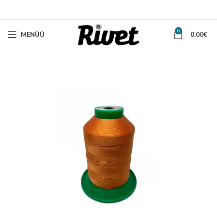
0
MENÜÜ
0.00
€