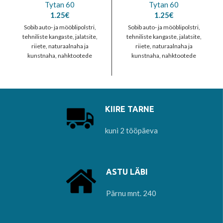
Tytan 60
Tytan 60
1.25
€
1.25
€
Sobib auto- ja mööblipolstri,
Sobib auto- ja mööblipolstri,
tehniliste kangaste, jalatsite,
tehniliste kangaste, jalatsite,
riiete, naturaalnaha ja
riiete, naturaalnaha ja
kunstnaha, nahktootede
kunstnaha, nahktootede
õmblemiseks. Vastab EN 12590:
õmblemiseks. Vastab EN 12590:
1999 nõuetele. 100% polüester
1999 nõuetele. 100% polüester
KIIRE TARNE
kuni 2 tööpäeva
ASTU LÄBI
Pärnu mnt. 240