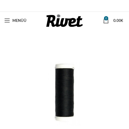
0
MENÜÜ
0.00
€