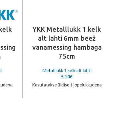
kelk
YKK Metalllukk 1 kelk
Met
alt lahti 6mm beež
laht
ssing
vanamessing hambaga
van
m
75cm
ti
Metalllukk 1 kelk alt lahti
M
5.10
€
kkudena
Kasutatakse üldiselt jopelukkudena
Kasuta