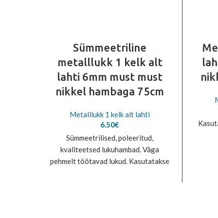
Sümmeetriline
Met
metalllukk 1 kelk alt
la
lahti 6mm must must
nik
nikkel hambaga 75cm
M
Metalllukk 1 kelk alt lahti
Kasut
6.50
€
Sümmeetrilised, poleeritud,
kvaliteetsed lukuhambad. Väga
pehmelt töötavad lukud. Kasutatakse
üldiselt jopelukkudena