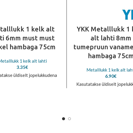
alllukk 1 kelk alt
YKK Metalllukk 1 
hti 6mm must must
alt lahti 8mm
kel hambaga 75cm
tumepruun vaname
hambaga 75c
etalllukk 1 kelk alt lahti
3.35
€
Metalllukk 1 kelk alt lah
atakse üldiselt jopelukkudena
6.90
€
Kasutatakse üldiselt jopelu