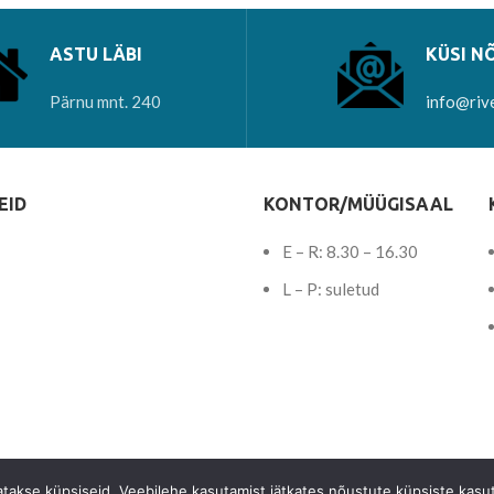
ASTU LÄBI
KÜSI N
Pärnu mnt. 240
info@riv
EID
KONTOR/MÜÜGISAAL
E – R: 8.30 – 16.30
L – P: suletud
tatakse küpsiseid. Veebilehe kasutamist jätkates nõustute küpsiste kasu