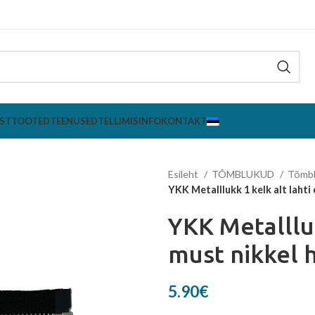
ST
TOOTED
TEENUSED
TELLIMISINFO
KONTAKT
Esileht
TÕMBLUKUD
Tõmb
YKK Metalllukk 1 kelk alt lah
YKK Metalllu
must nikkel
5.90
€