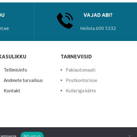
ÕU
VAJAD ABI?
et.ee
Helista 600 5332
KASULIKKU
TARNEVIISID
Tellimisinfo
Pakiautomaati
Andmete turvalisus
Postkontorisse
Kontakt
Kulleriga kätte
tamisega.
Nõustun