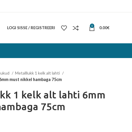
0
LOGI SISSE / REGISTREERI
0.00
€
lukud
Metalllukk 1 kelk alt lahti
ti 6mm must nikkel hambaga 75cm
kk 1 kelk alt lahti 6mm
 hambaga 75cm