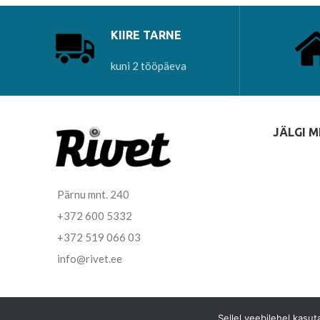
KIIRE TARNE
kuni 2 tööpäeva
JÄLGI M
Pärnu mnt. 240
+372 600 5332
+372 519 066 03
info@rivet.ee
Sellel veebilehel kasu