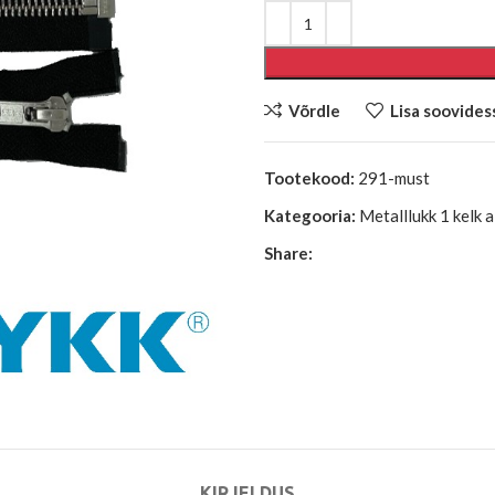
Võrdle
Lisa soovides
Tootekood:
291-must
Kategooria:
Metalllukk 1 kelk al
Share:
KIRJELDUS