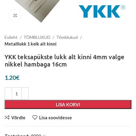
Suurenda
Esileht
TÕMBLUKUD
Tõmblukud
Metalllukk 1 kelk alt kinni
YKK teksapükste lukk alt kinni 4mm valge
nikkel hambaga 16cm
1.20
€
LISA KORVI
Võrdle
Lisa soovidesse