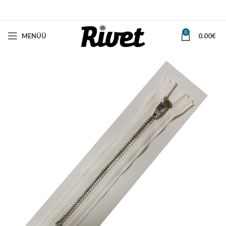
0
MENÜÜ
0.00
€