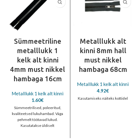
Sümmeetriline
Metalllukk alt
metalllukk 1
kinni 8mm hall
kelk alt kinni
must nikkel
4mm must nikkel
hambaga 68cm
hambaga 16cm
Metalllukk 1 kelk alt kinni
4.92
€
Metalllukk 1 kelk alt kinni
Kasutamiseks näiteks kottidel
1.60
€
Sümmeetrilised, poleeritud,
kvaliteetsed lukuhambad. Väga
pehmelt töötavad lukud.
Kasutatakse üldiselt
jopelukkudena