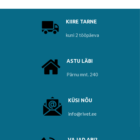
valmistamisel.
KIIRE TARNE
kuni 2 tööpäeva
ASTU LÄBI
Pärnu mnt. 240
KÜSI NÕU
info@rivet.ee
VAJAD ABI?