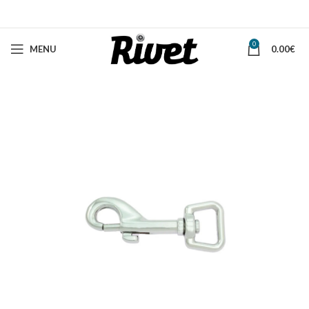
0
MENU
0.00
€