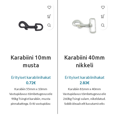
Karabiini 10mm
Karabiini 40mm
musta
nikkeli
Erityiset karabiinihakat
Erityiset karabiinihakat
0.72
€
2.83
€
Karabiin 55mm x 10mm
Karabiin 81mm x 40mm
Vastupidavus tõmbetugevusele
Vastupidavus tõmbetugevusele
90kg Tsingist karabiin, musta
260kg Tsingi sulam, nikeldatud.
pinnakattega. Eriti vastupidav.
Sobib ideaalselt kasutamiseks
Sobib ideaalselt kasutamiseks
lemmikloomatarvete
lemmikloomatarvete
valmistamisel.