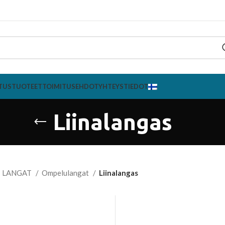
TUS
TUOTEET
TOIMITUSEHDOT
YHTEYSTIEDOT
Liinalangas
LANGAT
Ompelulangat
Liinalangas