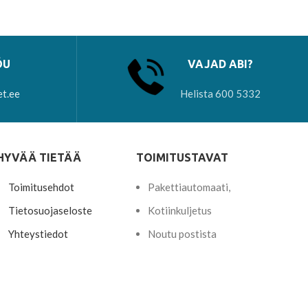
ÕU
VAJAD ABI?
et.ee
Helista 600 5332
HYVÄÄ TIETÄÄ
TOIMITUSTAVAT
Toimitusehdot
Pakettiautomaati,
Tietosuojaseloste
Kotiinkuljetus
Yhteystiedot
Noutu postista