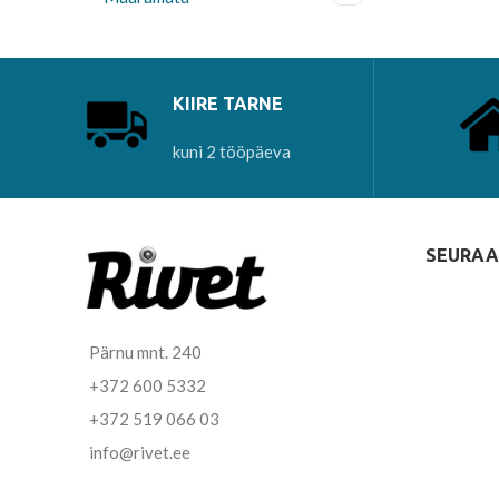
KIIRE TARNE
kuni 2 tööpäeva
SEURAA
Pärnu mnt. 240
+372 600 5332
+372 519 066 03
info@rivet.ee