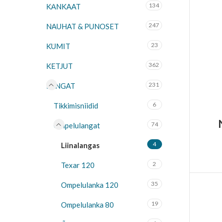
134
KANKAAT
247
NAUHAT & PUNOSET
23
KUMIT
362
KETJUT
231
LANGAT
6
Tikkimisniidid
74
Ompelulangat
4
Liinalangas
2
Texar 120
35
Ompelulanka 120
19
Ompelulanka 80