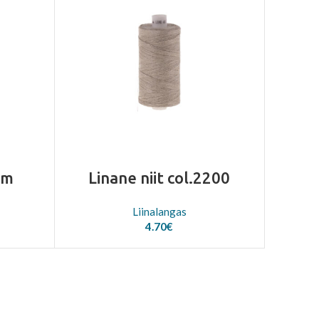
mm
Linane niit col.2200
Liinalangas
4.70
€