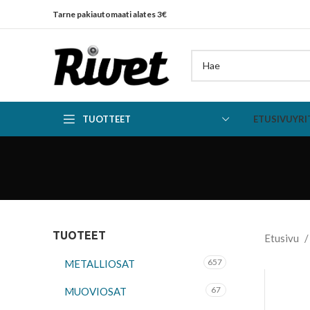
Tarne pakiautomaati alates 3€
TUOTTEET
ETUSIVU
YRI
TUOTEET
Etusivu
657
METALLIOSAT
67
MUOVIOSAT