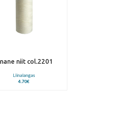
inane niit col.2201
Liinalangas
4.70
€