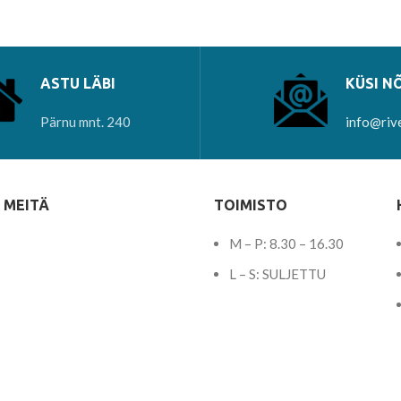
ASTU LÄBI
KÜSI N
Pärnu mnt. 240
info@riv
 MEITÄ
TOIMISTO
M – P: 8.30 – 16.30
L – S: SULJETTU