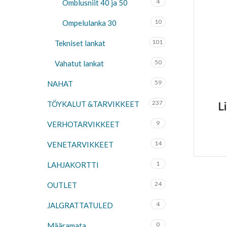
4
Õmblusniit 40 ja 50
10
Ompelulanka 30
101
Tekniset lankat
50
Vahatut lankat
59
NAHAT
237
TÖYKALUT &TARVIKKEET
L
9
VERHOTARVIKKEET
14
VENETARVIKKEET
1
LAHJAKORTTI
24
OUTLET
4
JALGRATTATULED
0
Määramata