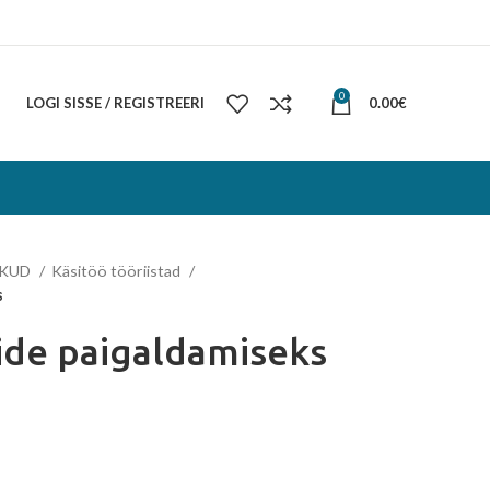
0
LOGI SISSE / REGISTREERI
0.00
€
IKUD
Käsitöö tööriistad
s
ide paigaldamiseks