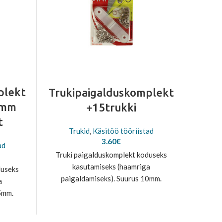
plekt
Trukipaigalduskomplekt
5mm
+15trukki
t
Trukid
,
Käsitöö tööriistad
3.60
€
ad
Truki paigalduskomplekt koduseks
kasutamiseks (haamriga
duseks
paigaldamiseks). Suurus 10mm.
a
Komplektis 15 trukki + alus.
5mm.
us.