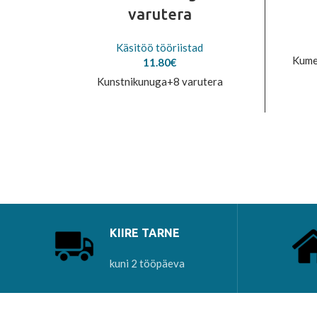
varutera
Käsitöö tööriistad
Kumer
11.80
€
Kunstnikunuga+8 varutera
KIIRE TARNE
kuni 2 tööpäeva