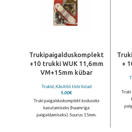
Trukipaigalduskomplekt
Truk
+10 trukki WUK 11,6mm
+ 
VM+15mm kübar
T
Trukid
,
Käsitöö tööriistad
Truki
5.00
€
Truki paigalduskomplekt koduseks
pai
kasutamiseks (haamriga
Ko
paigaldamiseks). Suurus 15mm.
Komplektis 10 trukki + alus.