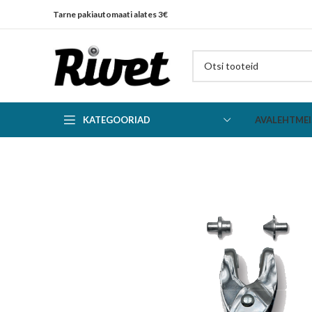
Tarne pakiautomaati alates 3€
KATEGOORIAD
AVALEHT
MEI