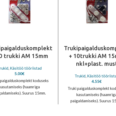
ipaigalduskomplekt
Trukipaigalduskom
10 trukki AM 15mm
+ 10trukki AM 1
nkl+plast. mus
rukid
,
Käsitöö tööriistad
5.00
€
Trukid
,
Käsitöö tööriist
 paigalduskomplekt koduseks
4.55
€
kasutamiseks (haamriga
Truki paigalduskomplekt ko
galdamiseks). Suurus 15mm.
kasutamiseks (haamrig
mplektis 10 trukki + alus.
paigaldamiseks). Suurus 1
Komplektis 10 trukki + al