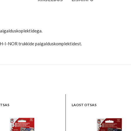
aigalduskoplektidega.
KOH-I-NOR trukkide paigalduskomplektidest.
OTSAS
LAOST OTSAS