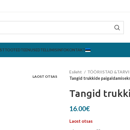
ST
TOOTED
TEENUSED
TELLIMISINFO
KONTAKT
Esileht
TÖÖRIISTAD &TARV
LAOST OTSAS
Tangid trukkide paigaldamisek
Tangid trukk
16.00
€
Laost otsas