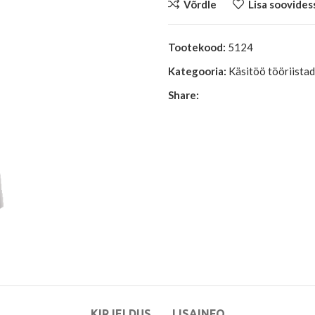
Võrdle
Lisa soovides
Tootekood:
5124
Kategooria:
Käsitöö tööriistad
Share:
KIRJELDUS
LISAINFO