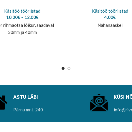
Käsitöö tööriistad
Käsitöö tööriistad
Price
10.00
€
–
12.00
€
4.00
€
range:
 rihmaotsa lõikur, saadaval
Nahanaaskel
10.00€
30mm ja 40mm
through
12.00€
ASTU LÄBI
KÜSI N
Pärnu mnt. 240
info@riv