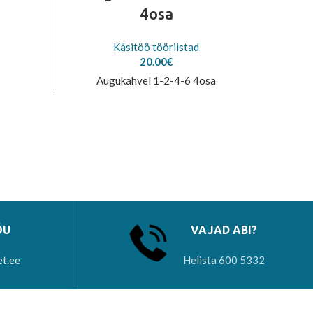
4osa
Käsitöö tööriistad
20.00
€
Augukahvel 1-2-4-6 4osa
ÕU
VAJAD ABI?
et.ee
Helista 600 5332