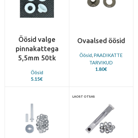
Öösid valge
Ovaalsed öösid
pinnakattega
Öösid
,
PAADIKATTE
5,5mm 50tk
TARVIKUD
1.80
€
Öösid
5.15
€
LAOST OTSAS