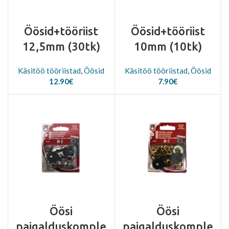
Öösid+tööriist
Öösid+tööriist
12,5mm (30tk)
10mm (10tk)
Käsitöö tööriistad
,
Öösid
Käsitöö tööriistad
,
Öösid
12.90
€
7.90
€
Öösi
Öösi
paigalduskomple
paigalduskomple