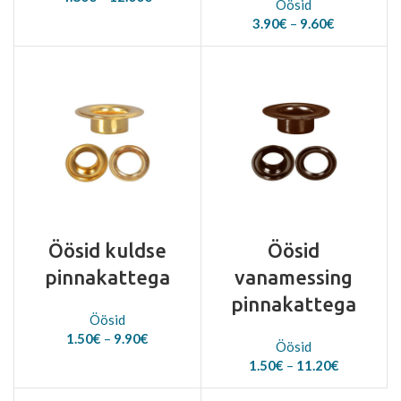
Öösid
range:
Price
3.90
€
–
9.60
€
4.80€
range:
through
3.90€
12.00€
through
9.60€
Öösid kuldse
Öösid
pinnakattega
vanamessing
pinnakattega
Öösid
Price
1.50
€
–
9.90
€
Öösid
range:
Price
1.50
€
–
11.20
€
1.50€
range:
through
1.50€