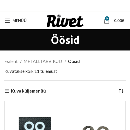
0
MENÜÜ
0.00
€
Öösid
Esileht
METALLTARVIKUD
Öösid
Sorted
Kuvatakse kõik 11 tulemust
by
latest
Kuva küljemenüü