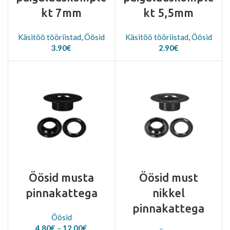
kt 7mm
kt 5,5mm
Käsitöö tööriistad
,
Öösid
Käsitöö tööriistad
,
Öösid
3.90
€
2.90
€
Öösid musta
Öösid must
pinnakattega
nikkel
pinnakattega
Öösid
Price
4.80
€
–
12.00
€