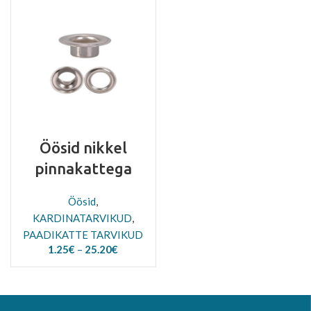
9.90€
through
11.20€
Öösid nikkel
pinnakattega
Öösid
,
KARDINATARVIKUD
,
PAADIKATTE TARVIKUD
Price
1.25
€
–
25.20
€
range:
1.25€
through
25.20€